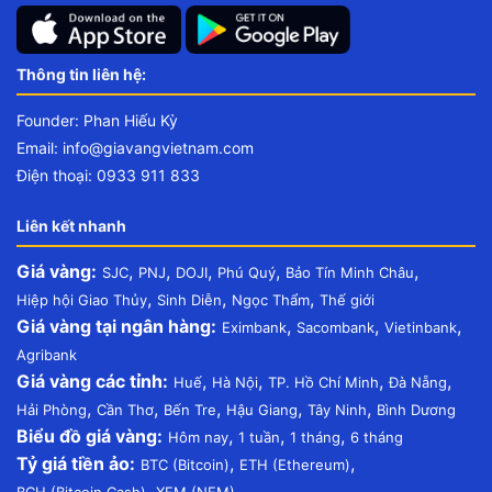
Thông tin liên hệ:
Founder: Phan Hiếu Kỳ
Email:
info@giavangvietnam.com
Điện thoại: 0933 911 833
Liên kết nhanh
Giá vàng:
,
,
,
,
,
SJC
PNJ
DOJI
Phú Quý
Bảo Tín Minh Châu
,
,
,
Hiệp hội Giao Thủy
Sinh Diễn
Ngọc Thẩm
Thế giới
Giá vàng tại ngân hàng:
,
,
,
Eximbank
Sacombank
Vietinbank
Agribank
Giá vàng các tỉnh:
,
,
,
,
Huế
Hà Nội
TP. Hồ Chí Minh
Đà Nẵng
,
,
,
,
,
Hải Phòng
Cần Thơ
Bến Tre
Hậu Giang
Tây Ninh
Bình Dương
Biểu đồ giá vàng:
,
,
,
Hôm nay
1 tuần
1 tháng
6 tháng
Tỷ giá tiền ảo:
,
,
BTC (Bitcoin)
ETH (Ethereum)
,
BCH (Bitcoin Cash)
XEM (NEM)