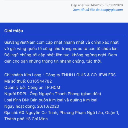
Cập nhật lúc 14:42:25 09/08/2026
Xem tất cả tiền ảo bangtygia.com
Giới thiệu
GiaVangVietNam.com cập nhật nhanh nhất và chính xác nhất
về giá vàng quốc tế cũng như trong nước từ các tổ chức lớn.
Đội ngũ chúng tôi cập nhật liên tục, không ngừng nghỉ. Đem
đến cho bạn những thông tin nhanh chóng, tức thời.
Chi nhánh Kim Long - Công ty TNHH LOUIS & CO.JEWLERS
Mã số thuế: 0316544782
Quản lý bởi: Công an TP.HCM
Người ĐDPL: Ông Nguyễn Thanh Phong (giám đốc)
Loại hình DN: Bán buôn kim loại và quặng kim loại
Ngày hoạt động: 20/10/2020
Địa chỉ: 60 Nguyễn Cư Trinh, Phường Phạm Ngũ Lão, Quận 1,
Thành phố Hồ Chí Minh