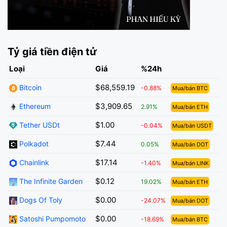
Tỷ giá tiền điện tử
Loại
Giá
%24h
$68,559.19
Bitcoin
-0.88%
Mua/bán BTC
$3,909.65
Ethereum
2.91%
Mua/bán ETH
$1.00
Tether USDt
-0.04%
Mua/bán USDT
$7.44
Polkadot
0.05%
Mua/bán DOT
$17.14
Chainlink
-1.40%
Mua/bán LINK
$0.12
The Infinite Garden
19.02%
Mua/bán ETH
$0.00
Dogs Of Toly
-24.07%
Mua/bán DOT
$0.00
Satoshi Pumpomoto
-18.69%
Mua/bán BTC