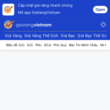
Cập nhật giá vàng nhanh chóng
Open
Mở app GiaVangVietnam
Giá Vàng
Giá Vàng Thế Giới
Giá Bạc
Giá Bạc Thế Giới
Biểu đồ SJC
SJC
PNJ
DOJI
Phú Quý
Bảo Tín Minh Châu
Mi Hồ