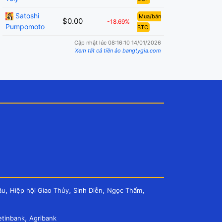
Satoshi
Mua/bán
$0.00
-18.69%
Pumpomoto
BTC
Cập nhật lúc 08:16:10 14/01/2026
Xem tất cả tiền ảo bangtygia.com
,
,
,
,
âu
Hiệp hội Giao Thủy
Sinh Diễn
Ngọc Thẩm
,
etinbank
Agribank