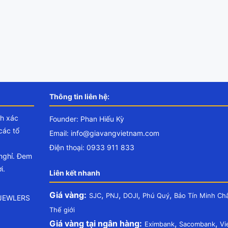
Thông tin liên hệ:
nh xác
Founder: Phan Hiếu Kỳ
các tổ
Email:
info@giavangvietnam.com
Điện thoại: 0933 911 833
 nghỉ. Đem
i.
Liên kết nhanh
Giá vàng:
,
,
,
,
SJC
PNJ
DOJI
Phú Quý
Bảo Tín Minh Ch
.JEWLERS
Thế giới
Giá vàng tại ngân hàng:
,
,
Eximbank
Sacombank
Vi