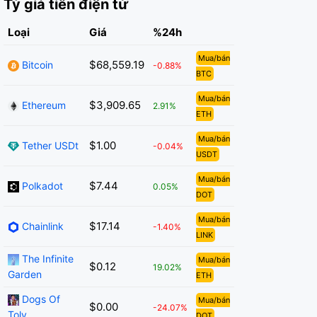
Tỷ giá tiền điện tử
Loại
Giá
%24h
Mua/bán
$68,559.19
Bitcoin
-0.88%
BTC
Mua/bán
$3,909.65
Ethereum
2.91%
ETH
Mua/bán
$1.00
Tether USDt
-0.04%
USDT
Mua/bán
$7.44
Polkadot
0.05%
DOT
Mua/bán
$17.14
Chainlink
-1.40%
LINK
The Infinite
Mua/bán
$0.12
19.02%
Garden
ETH
Dogs Of
Mua/bán
$0.00
-24.07%
Toly
DOT