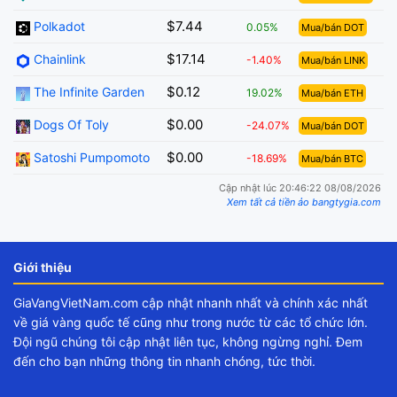
$7.44
Polkadot
0.05%
Mua/bán DOT
$17.14
Chainlink
-1.40%
Mua/bán LINK
$0.12
The Infinite Garden
19.02%
Mua/bán ETH
$0.00
Dogs Of Toly
-24.07%
Mua/bán DOT
$0.00
Satoshi Pumpomoto
-18.69%
Mua/bán BTC
Cập nhật lúc 20:46:22 08/08/2026
Xem tất cả tiền ảo bangtygia.com
Giới thiệu
GiaVangVietNam.com cập nhật nhanh nhất và chính xác nhất
về giá vàng quốc tế cũng như trong nước từ các tổ chức lớn.
Đội ngũ chúng tôi cập nhật liên tục, không ngừng nghỉ. Đem
đến cho bạn những thông tin nhanh chóng, tức thời.