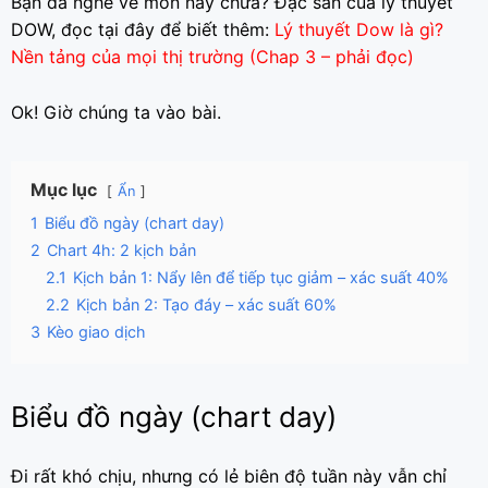
Bạn đã nghe về món này chưa? Đặc sản của lý thuyết
DOW, đọc tại đây để biết thêm:
Lý thuyết Dow là gì?
Nền tảng của mọi thị trường (Chap 3 – phải đọc)
Ok! Giờ chúng ta vào bài.
Mục lục
Ẩn
1
Biểu đồ ngày (chart day)
2
Chart 4h: 2 kịch bản
2.1
Kịch bản 1: Nẩy lên để tiếp tục giảm – xác suất 40%
2.2
Kịch bản 2: Tạo đáy – xác suất 60%
3
Kèo giao dịch
Biểu đồ ngày (chart day)
Đi rất khó chịu, nhưng có lẻ biên độ tuần này vẫn chỉ