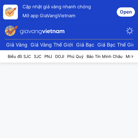
Cập nhật giá vàng nhanh chóng
Open
Mở app GiaVangVietnam
Giá Vàng
Giá Vàng Thế Giới
Giá Bạc
Giá Bạc Thế Giới
Biểu đồ SJC
SJC
PNJ
DOJI
Phú Quý
Bảo Tín Minh Châu
Mi Hồ