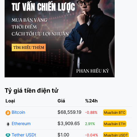
Tỷ giá tiền điện tử
Loại
Giá
%24h
$68,559.19
Bitcoin
-0.88%
Mua/bán BTC
$3,909.65
Ethereum
2.91%
Mua/bán ETH
$1.00
Tether USDt
-0.04%
Mua/bán USDT