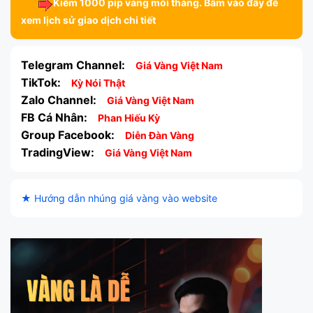
Kiếm 1000 pip vàng mỗi tháng. Bấm vào đây để
xem lịch sử giao dịch chi tiết
Telegram Channel:
Giá Vàng Việt Nam
TikTok:
Kỳ Nói Thật
Zalo Channel:
Giá Vàng Việt Nam
FB Cá Nhân:
Phan Hiếu Kỳ
Group Facebook:
Diễn Đàn Vàng
TradingView:
Giá Vàng Việt Nam
★ Hướng dẫn nhúng giá vàng vào website