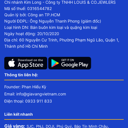
Chi nhánh Kim Long - Công ty TNHH LOUIS & CO.JEWLERS
Mã số thuế: 0316544782
Quản lý bởi: Công an TP.HCM
Người ĐDPL: Ông Nguyễn Thanh Phong (giám đốc)
Loại hình DN: Bán buôn kim loại và quặng kim loại
Ngày hoạt động: 20/10/2020
Địa chỉ: 60 Nguyễn Cư Trinh, Phường Phạm Ngũ Lão, Quận 1,
Thành phố Hồ Chí Minh
Thông tin liên hệ:
Founder: Phan Hiếu Kỳ
Email:
info@giavangvietnam.com
Điện thoại: 0933 911 833
Liên kết nhanh
Giá vàng:
,
,
,
,
,
SJC
PNJ
DOJI
Phú Quý
Bảo Tín Minh Châu