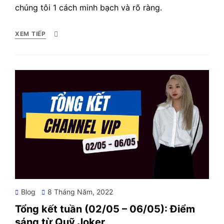
chúng tôi 1 cách minh bạch và rõ ràng.
XEM TIẾP
Posted
Blog
8 Tháng Năm, 2022
on
Tổng kết tuần (02/05 – 06/05): Điểm
sáng từ Quỹ Joker