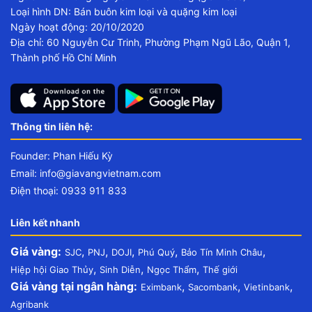
Loại hình DN: Bán buôn kim loại và quặng kim loại
Ngày hoạt động: 20/10/2020
Địa chỉ: 60 Nguyễn Cư Trinh, Phường Phạm Ngũ Lão, Quận 1,
Thành phố Hồ Chí Minh
Thông tin liên hệ:
Founder: Phan Hiếu Kỳ
Email:
info@giavangvietnam.com
Điện thoại: 0933 911 833
Liên kết nhanh
Giá vàng:
,
,
,
,
,
SJC
PNJ
DOJI
Phú Quý
Bảo Tín Minh Châu
,
,
,
Hiệp hội Giao Thủy
Sinh Diễn
Ngọc Thẩm
Thế giới
Giá vàng tại ngân hàng:
,
,
,
Eximbank
Sacombank
Vietinbank
Agribank