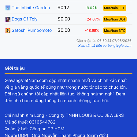
$0.12
The Infinite Garden
19.02%
Mua/bán ETH
$0.00
Dogs Of Toly
-24.07%
Mua/bán DOT
$0.00
Satoshi Pumpomoto
-18.69%
Mua/bán BTC
Cập nhật lúc 06:59:14 07/08/2026
Xem tất cả tiền ảo bangtygia.com
Giới thiệu
GiaVangVietNam.com cập nhật nhanh nhất và chính xác nhất
về giá vàng quốc tế cũng như trong nước từ các tổ chức lớn.
Đội ngũ chúng tôi cập nhật liên tục, không ngừng nghỉ. Đem
đến cho bạn những thông tin nhanh chóng, tức thời.
Chi nhánh Kim Long - Công ty TNHH LOUIS & CO.JEWLERS
Mã số thuế: 0316544782
Quản lý bởi: Công an TP.HCM
Người ĐDPL: Ông Nguyễn Thanh Phong (giám đốc)