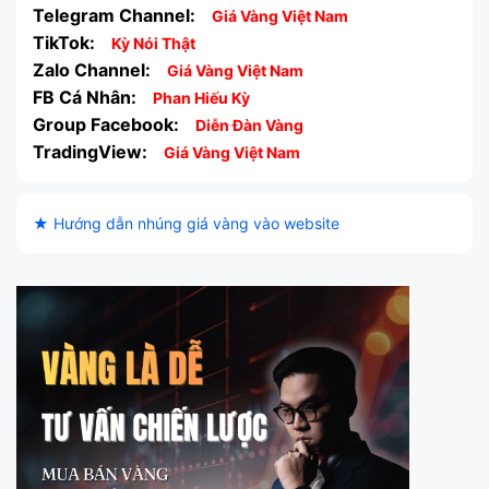
Telegram Channel:
Giá Vàng Việt Nam
TikTok:
Kỳ Nói Thật
Zalo Channel:
Giá Vàng Việt Nam
FB Cá Nhân:
Phan Hiếu Kỳ
Group Facebook:
Diễn Đàn Vàng
TradingView:
Giá Vàng Việt Nam
★ Hướng dẫn nhúng giá vàng vào website