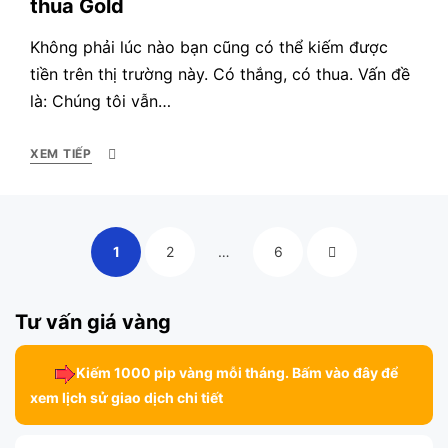
thua Gold
Không phải lúc nào bạn cũng có thể kiếm được
tiền trên thị trường này. Có thắng, có thua. Vấn đề
là: Chúng tôi vẫn…
XEM TIẾP
Điều
PAGE
PAGE
PAGE
NEXT
1
2
…
6
hướng
bài
PAGE
Tư vấn giá vàng
viết
Kiếm 1000 pip vàng mỗi tháng. Bấm vào đây để
xem lịch sử giao dịch chi tiết