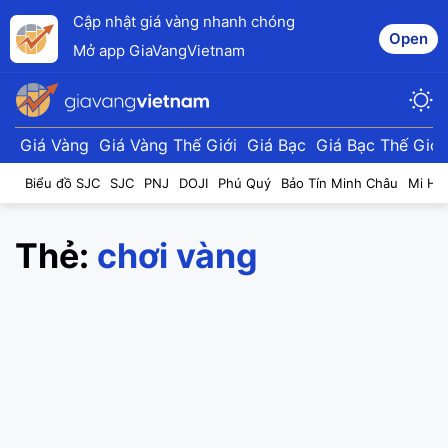
Cập nhật giá vàng nhanh chóng
Open
Mở app GiaVangVietnam
Giá Vàng
Giá Vàng Thế Giới
Giá Bạc
Giá Bạc Thế Giới
Biểu đồ SJC
SJC
PNJ
DOJI
Phú Quý
Bảo Tín Minh Châu
Mi Hồ
Thẻ:
chơi vàng