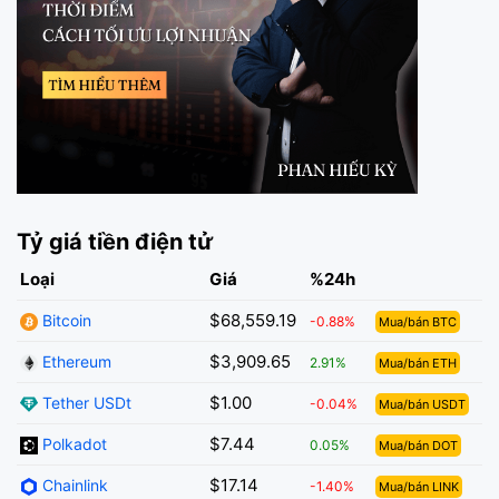
Tỷ giá tiền điện tử
Loại
Giá
%24h
$68,559.19
Bitcoin
-0.88%
Mua/bán BTC
$3,909.65
Ethereum
2.91%
Mua/bán ETH
$1.00
Tether USDt
-0.04%
Mua/bán USDT
$7.44
Polkadot
0.05%
Mua/bán DOT
$17.14
Chainlink
-1.40%
Mua/bán LINK