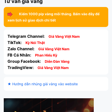
Tư vấn giá vàng
Kiếm 1000 pip vàng mỗi tháng. Bấm vào đây để
xem lịch sử giao dịch chi tiết
Telegram Channel:
Giá Vàng Việt Nam
TikTok:
Kỳ Nói Thật
Zalo Channel:
Giá Vàng Việt Nam
FB Cá Nhân:
Phan Hiếu Kỳ
Group Facebook:
Diễn Đàn Vàng
TradingView:
Giá Vàng Việt Nam
★ Hướng dẫn nhúng giá vàng vào website