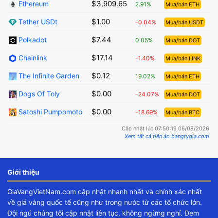
$3,909.65
Ethereum
2.91%
Mua/bán ETH
$1.00
Tether USDt
-0.04%
Mua/bán USDT
$7.44
Polkadot
0.05%
Mua/bán DOT
$17.14
Chainlink
-1.40%
Mua/bán LINK
$0.12
The Infinite Garden
19.02%
Mua/bán ETH
$0.00
Dogs Of Toly
-24.07%
Mua/bán DOT
$0.00
Satoshi Pumpomoto
-18.69%
Mua/bán BTC
Cập nhật lúc 07:50:19 06/08/2026
Xem tất cả tiền ảo bangtygia.com
Giới thiệu
GiaVangVietNam.com cập nhật nhanh nhất và chính xác nhất
về giá vàng quốc tế cũng như trong nước từ các tổ chức lớn.
Đội ngũ chúng tôi cập nhật liên tục, không ngừng nghỉ. Đem