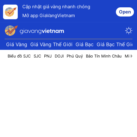
Cập nhật giá vàng nhanh chóng
Open
Mở app GiaVangVietnam
Giá Vàng
Giá Vàng Thế Giới
Giá Bạc
Giá Bạc Thế Giới
Biểu đồ SJC
SJC
PNJ
DOJI
Phú Quý
Bảo Tín Minh Châu
Mi Hồ