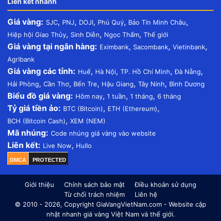
Liên kết nhanh
Giá vàng:
,
,
,
,
,
SJC
PNJ
DOJI
Phú Quý
Bảo Tín Minh Châu
,
,
,
Hiệp hội Giao Thủy
Sinh Diễn
Ngọc Thẩm
Thế giới
Giá vàng tại ngân hàng:
,
,
,
Eximbank
Sacombank
Vietinbank
Agribank
Giá vàng các tỉnh:
,
,
,
,
Huế
Hà Nội
TP. Hồ Chí Minh
Đà Nẵng
,
,
,
,
,
Hải Phòng
Cần Thơ
Bến Tre
Hậu Giang
Tây Ninh
Bình Dương
Biểu đồ giá vàng:
,
,
,
Hôm nay
1 tuần
1 tháng
6 tháng
Tỷ giá tiền ảo:
,
,
BTC (Bitcoin)
ETH (Ethereum)
,
BCH (Bitcoin Cash)
XEM (NEM)
Mã nhúng:
Code nhúng giá vàng vào website
Liên kết:
,
Live Now
Hullo
DMCA
PROTECTED
Giới thiệu
Chính sách bảo mật
Điều khoản sử dụng
Từ chối trách nhiệm
Liên hệ
© 2010 - 2026, Copyright GiaVangVietNam.com - Website cập
nhật nhanh giá vàng Việt Nam và thế giới.