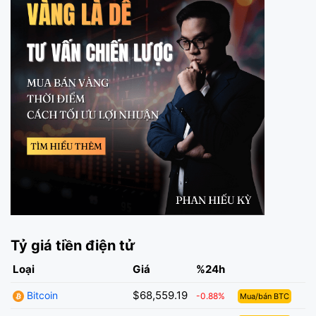
Tỷ giá tiền điện tử
Loại
Giá
%24h
$68,559.19
Bitcoin
-0.88%
Mua/bán BTC