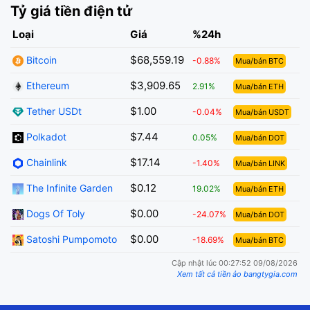
Tỷ giá tiền điện tử
Loại
Giá
%24h
$68,559.19
Bitcoin
-0.88%
Mua/bán BTC
$3,909.65
Ethereum
2.91%
Mua/bán ETH
$1.00
Tether USDt
-0.04%
Mua/bán USDT
$7.44
Polkadot
0.05%
Mua/bán DOT
$17.14
Chainlink
-1.40%
Mua/bán LINK
$0.12
The Infinite Garden
19.02%
Mua/bán ETH
$0.00
Dogs Of Toly
-24.07%
Mua/bán DOT
$0.00
Satoshi Pumpomoto
-18.69%
Mua/bán BTC
Cập nhật lúc 00:27:52 09/08/2026
Xem tất cả tiền ảo bangtygia.com