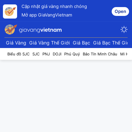
Cập nhật giá vàng nhanh chóng
Open
Mở app GiaVangVietnam
Giá Vàng
Giá Vàng Thế Giới
Giá Bạc
Giá Bạc Thế Giới
Biểu đồ SJC
SJC
PNJ
DOJI
Phú Quý
Bảo Tín Minh Châu
Mi Hồ