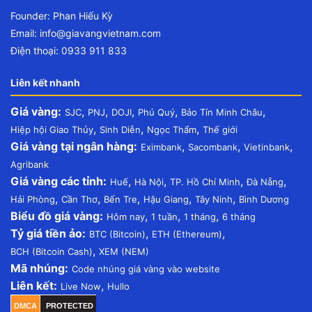
Founder: Phan Hiếu Kỳ
Email:
info@giavangvietnam.com
Điện thoại: 0933 911 833
Liên kết nhanh
Giá vàng:
,
,
,
,
,
SJC
PNJ
DOJI
Phú Quý
Bảo Tín Minh Châu
,
,
,
Hiệp hội Giao Thủy
Sinh Diễn
Ngọc Thẩm
Thế giới
Giá vàng tại ngân hàng:
,
,
,
Eximbank
Sacombank
Vietinbank
Agribank
Giá vàng các tỉnh:
,
,
,
,
Huế
Hà Nội
TP. Hồ Chí Minh
Đà Nẵng
,
,
,
,
,
Hải Phòng
Cần Thơ
Bến Tre
Hậu Giang
Tây Ninh
Bình Dương
Biểu đồ giá vàng:
,
,
,
Hôm nay
1 tuần
1 tháng
6 tháng
Tỷ giá tiền ảo:
,
,
BTC (Bitcoin)
ETH (Ethereum)
,
BCH (Bitcoin Cash)
XEM (NEM)
Mã nhúng:
Code nhúng giá vàng vào website
Liên kết:
,
Live Now
Hullo
DMCA
PROTECTED