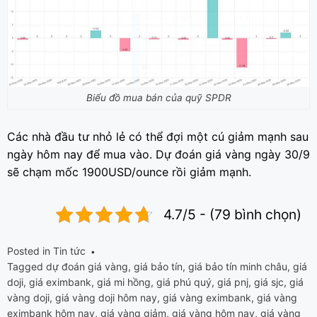
Biểu đồ mua bán của quỹ SPDR
Các nhà đầu tư nhỏ lẻ có thể đợi một cú giảm mạnh sau
ngày hôm nay để mua vào. Dự đoán giá vàng ngày 30/9
sẽ chạm mốc 1900USD/ounce rồi giảm mạnh.
4.7/5 - (79 bình chọn)
Posted in
Tin tức
Tagged
dự đoán giá vàng
,
giá bảo tín
,
giá bảo tín minh châu
,
giá
doji
,
giá eximbank
,
giá mi hồng
,
giá phú quý
,
giá pnj
,
giá sjc
,
giá
vàng doji
,
giá vàng doji hôm nay
,
giá vàng eximbank
,
giá vàng
eximbank hôm nay
,
giá vàng giảm
,
giá vàng hôm nay
,
giá vàng