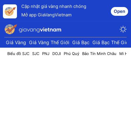
Cập nhật giá vàng nhanh chóng
Open
Mở app GiaVangVietnam
Giá Vàng
Giá Vàng Thế Giới
Giá Bạc
Giá Bạc Thế Giới
Biểu đồ SJC
SJC
PNJ
DOJI
Phú Quý
Bảo Tín Minh Châu
Mi Hồ