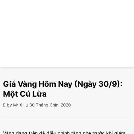
Giá Vàng Hôm Nay (Ngày 30/9):
Một Cú Lừa
Posted
by
Mr X
30 Tháng Chín, 2020
on
Vàng đang trên đà điều chỉnh tăng nhẹ trước khi giảm