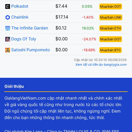
$7.44
Polkadot
0.05%
Mua/bán DOT
$17.14
Chainlink
-1.40%
Mua/bán LINK
$0.12
The Infinite Garden
19.02%
Mua/bán ETH
$0.00
Dogs Of Toly
-24.07%
Mua/bán DOT
$0.00
Satoshi Pumpomoto
-18.69%
Mua/bán BTC
Cập nhật lúc 10:20:10 06/08/2026
Xem tất cả tiền ảo bangtygia.com
Giới thiệu
GiaVangVietNam.com cập nhật nhanh nhất và chính xác nhất
về giá vàng quốc tế cũng như trong nước từ các tổ chức lớn.
Đội ngũ chúng tôi cập nhật liên tục, không ngừng nghỉ. Đem
đến cho bạn những thông tin nhanh chóng, tức thời.
Chi nhánh Kim Long - Công ty TNHH LOUIS & CO.JEWLERS