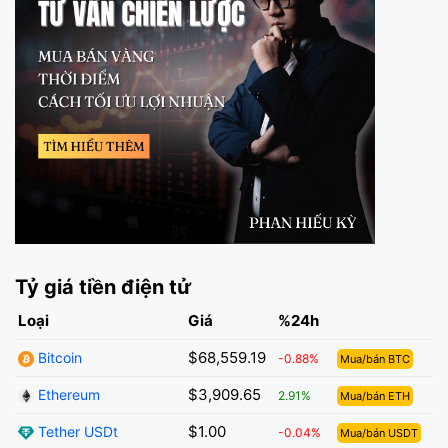
Tỷ giá tiền điện tử
Loại
Giá
%24h
$68,559.19
Bitcoin
-0.88%
Mua/bán BTC
$3,909.65
Ethereum
2.91%
Mua/bán ETH
$1.00
Tether USDt
-0.04%
Mua/bán USDT