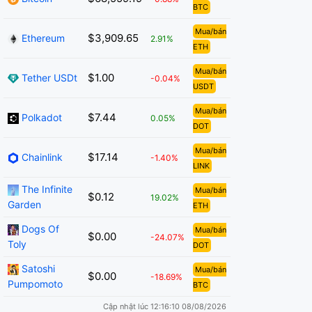
BTC
Mua/bán
$3,909.65
Ethereum
2.91%
ETH
Mua/bán
$1.00
Tether USDt
-0.04%
USDT
Mua/bán
$7.44
Polkadot
0.05%
DOT
Mua/bán
$17.14
Chainlink
-1.40%
LINK
The Infinite
Mua/bán
$0.12
19.02%
Garden
ETH
Dogs Of
Mua/bán
$0.00
-24.07%
Toly
DOT
Satoshi
Mua/bán
$0.00
-18.69%
Pumpomoto
BTC
Cập nhật lúc 12:16:10 08/08/2026