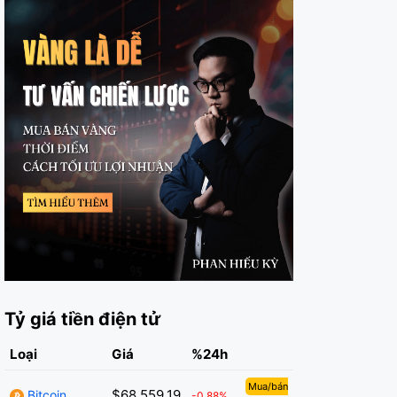
Tỷ giá tiền điện tử
Loại
Giá
%24h
Mua/bán
$68,559.19
Bitcoin
-0.88%