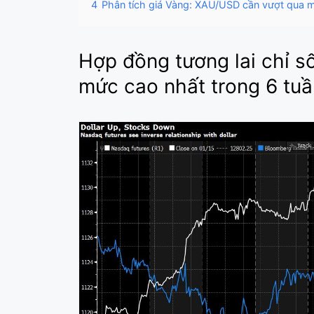
4
Phân tích giá Vàng: XAU/USD cần vượt qua 
Hợp đồng tương lai chỉ s
mức cao nhất trong 6 tuầ