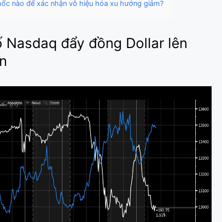
mốc nào để xác nhận vô hiệu hóa xu hướng giảm?
ố Nasdaq đẩy đồng Dollar lên
n