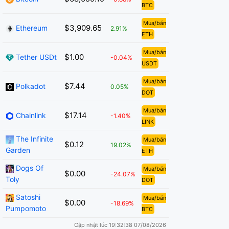
BTC
Mua/bán
$3,909.65
Ethereum
2.91%
ETH
Mua/bán
$1.00
Tether USDt
-0.04%
USDT
Mua/bán
$7.44
Polkadot
0.05%
DOT
Mua/bán
$17.14
Chainlink
-1.40%
LINK
The Infinite
Mua/bán
$0.12
19.02%
Garden
ETH
Dogs Of
Mua/bán
$0.00
-24.07%
Toly
DOT
Satoshi
Mua/bán
$0.00
-18.69%
Pumpomoto
BTC
Cập nhật lúc 19:32:38 07/08/2026