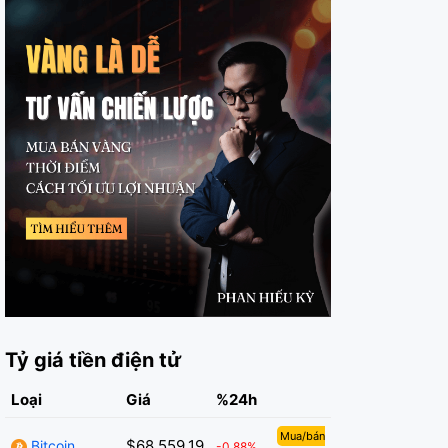
Tỷ giá tiền điện tử
Loại
Giá
%24h
Mua/bán
$68,559.19
Bitcoin
-0.88%