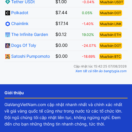
$1.00
Tether USDt
-0.04%
Mua/bán USDT
$7.44
Polkadot
0.05%
Mua/bán DOT
$17.14
Chainlink
-1.40%
Mua/bán LINK
$0.12
The Infinite Garden
19.02%
Mua/bán ETH
$0.00
Dogs Of Toly
-24.07%
Mua/bán DOT
$0.00
Satoshi Pumpomoto
-18.69%
Mua/bán BTC
Cập nhật lúc 15:42:25 07/08/2026
Xem tất cả tiền ảo bangtygia.com
Giới thiệu
GiaVangVietNam.com cập nhật nhanh nhất và chính xác nhất
về giá vàng quốc tế cũng như trong nước từ các tổ chức lớn.
Đội ngũ chúng tôi cập nhật liên tục, không ngừng nghỉ. Đem
đến cho bạn những thông tin nhanh chóng, tức thời.