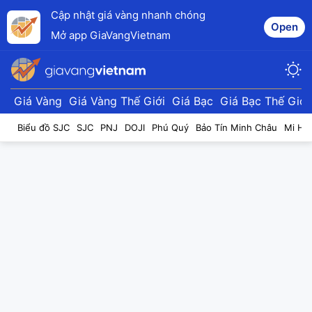
Cập nhật giá vàng nhanh chóng
Open
Mở app GiaVangVietnam
Giá Vàng
Giá Vàng Thế Giới
Giá Bạc
Giá Bạc Thế Giới
Biểu đồ SJC
SJC
PNJ
DOJI
Phú Quý
Bảo Tín Minh Châu
Mi Hồ