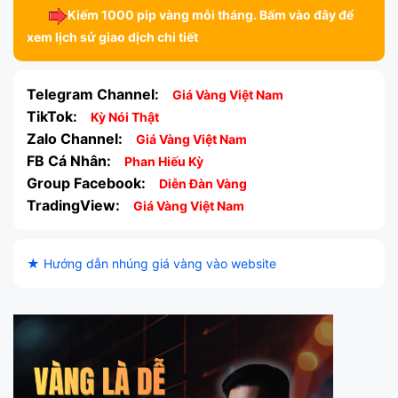
Kiếm 1000 pip vàng mỗi tháng. Bấm vào đây để
xem lịch sử giao dịch chi tiết
Telegram Channel:
Giá Vàng Việt Nam
TikTok:
Kỳ Nói Thật
Zalo Channel:
Giá Vàng Việt Nam
FB Cá Nhân:
Phan Hiếu Kỳ
Group Facebook:
Diễn Đàn Vàng
TradingView:
Giá Vàng Việt Nam
★ Hướng dẫn nhúng giá vàng vào website