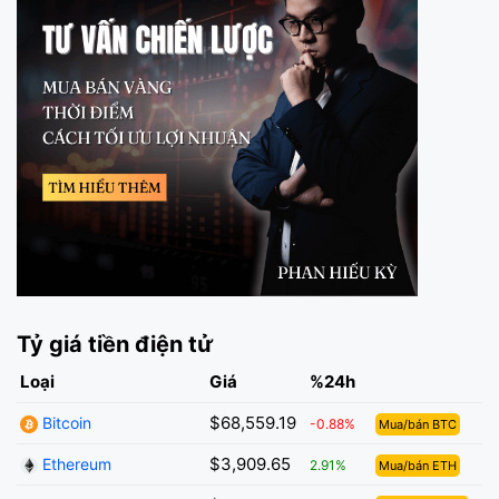
Tỷ giá tiền điện tử
Loại
Giá
%24h
$68,559.19
Bitcoin
-0.88%
Mua/bán BTC
$3,909.65
Ethereum
2.91%
Mua/bán ETH