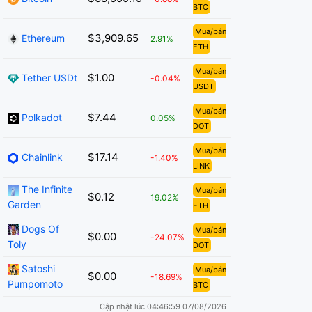
BTC
Mua/bán
$3,909.65
Ethereum
2.91%
ETH
Mua/bán
$1.00
Tether USDt
-0.04%
USDT
Mua/bán
$7.44
Polkadot
0.05%
DOT
Mua/bán
$17.14
Chainlink
-1.40%
LINK
The Infinite
Mua/bán
$0.12
19.02%
Garden
ETH
Dogs Of
Mua/bán
$0.00
-24.07%
Toly
DOT
Satoshi
Mua/bán
$0.00
-18.69%
Pumpomoto
BTC
Cập nhật lúc 04:46:59 07/08/2026