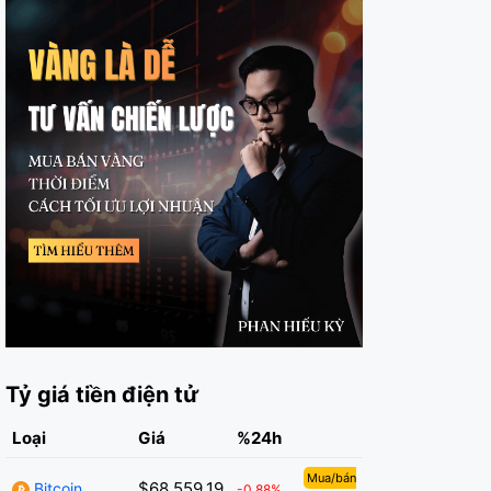
Tỷ giá tiền điện tử
Loại
Giá
%24h
Mua/bán
$68,559.19
Bitcoin
-0.88%