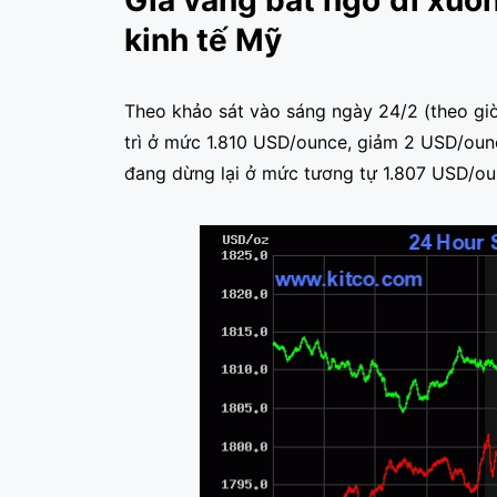
Giá vàng bất ngờ đi xuố
kinh tế Mỹ
Theo khảo sát vào sáng ngày 24/2 (theo giờ
trì ở mức 1.810 USD/ounce, giảm 2 USD/ou
đang dừng lại ở mức tương tự 1.807 USD/ou