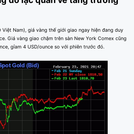
ng do lạc quan về tăng trưởng
 Việt Nam), giá vàng thế giới giao ngay hiện đang duy
nce. Giá vàng giao chậm trên sàn New York Comex cũng
nce, gỉam 4 USD/ounce so với phiên trước đó.