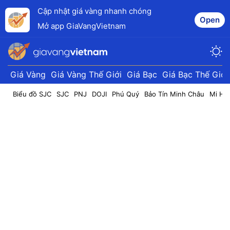
Cập nhật giá vàng nhanh chóng
Open
Mở app GiaVangVietnam
Giá Vàng
Giá Vàng Thế Giới
Giá Bạc
Giá Bạc Thế Giới
Biểu đồ SJC
SJC
PNJ
DOJI
Phú Quý
Bảo Tín Minh Châu
Mi Hồ