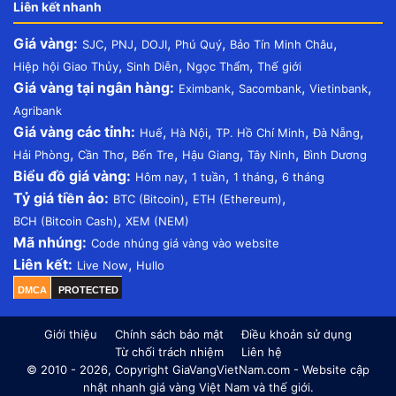
Liên kết nhanh
Giá vàng:
,
,
,
,
,
SJC
PNJ
DOJI
Phú Quý
Bảo Tín Minh Châu
,
,
,
Hiệp hội Giao Thủy
Sinh Diễn
Ngọc Thẩm
Thế giới
Giá vàng tại ngân hàng:
,
,
,
Eximbank
Sacombank
Vietinbank
Agribank
Giá vàng các tỉnh:
,
,
,
,
Huế
Hà Nội
TP. Hồ Chí Minh
Đà Nẵng
,
,
,
,
,
Hải Phòng
Cần Thơ
Bến Tre
Hậu Giang
Tây Ninh
Bình Dương
Biểu đồ giá vàng:
,
,
,
Hôm nay
1 tuần
1 tháng
6 tháng
Tỷ giá tiền ảo:
,
,
BTC (Bitcoin)
ETH (Ethereum)
,
BCH (Bitcoin Cash)
XEM (NEM)
Mã nhúng:
Code nhúng giá vàng vào website
Liên kết:
,
Live Now
Hullo
DMCA
PROTECTED
Giới thiệu
Chính sách bảo mật
Điều khoản sử dụng
Từ chối trách nhiệm
Liên hệ
© 2010 - 2026, Copyright GiaVangVietNam.com - Website cập
nhật nhanh giá vàng Việt Nam và thế giới.