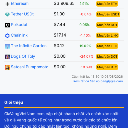
$3,909.65
Ethereum
2.91%
Mua/bán ETH
$1.00
Tether USDt
-0.04%
Mua/bán USDT
$7.44
Polkadot
0.05%
Mua/bán DOT
$17.14
Chainlink
-1.40%
Mua/bán LINK
$0.12
The Infinite Garden
19.02%
Mua/bán ETH
$0.00
Dogs Of Toly
-24.07%
Mua/bán DOT
$0.00
Satoshi Pumpomoto
-18.69%
Mua/bán BTC
Cập nhật lúc 18:30:10 06/08/2026
Xem tất cả tiền ảo bangtygia.com
Giới thiệu
GiaVangVietNam.com cập nhật nhanh nhất và chính xác nhất
về giá vàng quốc tế cũng như trong nước từ các tổ chức lớn.
Đội ngũ chúng tôi cập nhật liên tục, không ngừng nghỉ. Đem