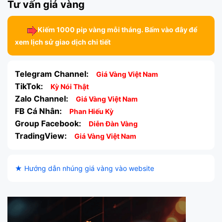
Tư vấn giá vàng
Kiếm 1000 pip vàng mỗi tháng. Bấm vào đây để
xem lịch sử giao dịch chi tiết
Telegram Channel:
Giá Vàng Việt Nam
TikTok:
Kỳ Nói Thật
Zalo Channel:
Giá Vàng Việt Nam
FB Cá Nhân:
Phan Hiếu Kỳ
Group Facebook:
Diễn Đàn Vàng
TradingView:
Giá Vàng Việt Nam
★ Hướng dẫn nhúng giá vàng vào website