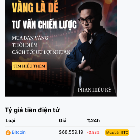
Tỷ giá tiền điện tử
Loại
Giá
%24h
$68,559.19
Bitcoin
-0.88%
Mua/bán BTC