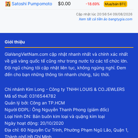
$0.00
Satoshi Pumpomoto
-18.69%
Mua/bán BTC
Cập nhật lúc 20:56:54 09/08/2026
Xem tất cả tiền ảo bangtygia.com
Giới thiệu
GiaVangVietNam.com cập nhật nhanh nhất và chính xác nhất
về giá vàng quốc tế cũng như trong nước từ các tổ chức lớn.
Đội ngũ chúng tôi cập nhật liên tục, không ngừng nghỉ. Đem
đến cho bạn những thông tin nhanh chóng, tức thời.
Chi nhánh Kim Long - Công ty TNHH LOUIS & CO.JEWLERS
Mã số thuế: 0316544782
Quản lý bởi: Công an TP.HCM
Người ĐDPL: Ông Nguyễn Thanh Phong (giám đốc)
Loại hình DN: Bán buôn kim loại và quặng kim loại
Ngày hoạt động: 20/10/2020
Địa chỉ: 60 Nguyễn Cư Trinh, Phường Phạm Ngũ Lão, Quận 1,
Thành phố Hồ Chí Minh