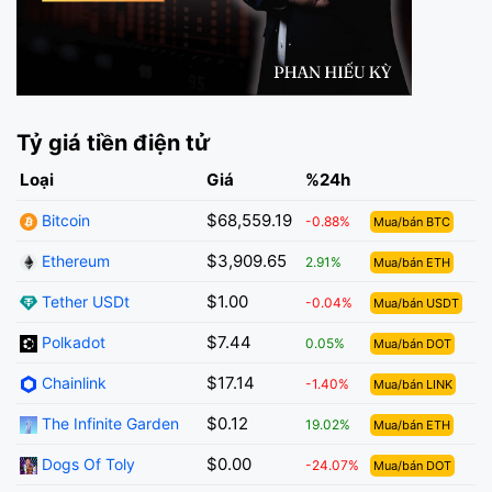
Tỷ giá tiền điện tử
Loại
Giá
%24h
$68,559.19
Bitcoin
-0.88%
Mua/bán BTC
$3,909.65
Ethereum
2.91%
Mua/bán ETH
$1.00
Tether USDt
-0.04%
Mua/bán USDT
$7.44
Polkadot
0.05%
Mua/bán DOT
$17.14
Chainlink
-1.40%
Mua/bán LINK
$0.12
The Infinite Garden
19.02%
Mua/bán ETH
$0.00
Dogs Of Toly
-24.07%
Mua/bán DOT