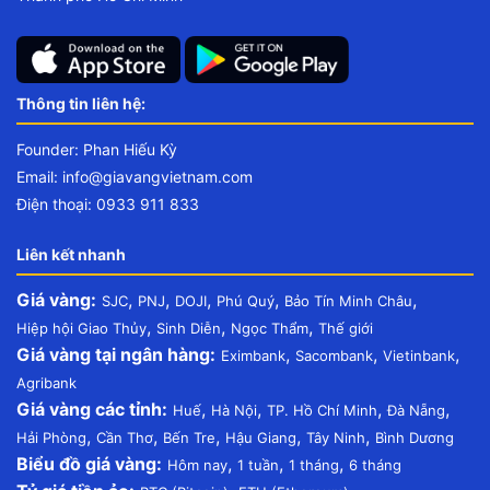
Thông tin liên hệ:
Founder: Phan Hiếu Kỳ
Email:
info@giavangvietnam.com
Điện thoại: 0933 911 833
Liên kết nhanh
Giá vàng:
,
,
,
,
,
SJC
PNJ
DOJI
Phú Quý
Bảo Tín Minh Châu
,
,
,
Hiệp hội Giao Thủy
Sinh Diễn
Ngọc Thẩm
Thế giới
Giá vàng tại ngân hàng:
,
,
,
Eximbank
Sacombank
Vietinbank
Agribank
Giá vàng các tỉnh:
,
,
,
,
Huế
Hà Nội
TP. Hồ Chí Minh
Đà Nẵng
,
,
,
,
,
Hải Phòng
Cần Thơ
Bến Tre
Hậu Giang
Tây Ninh
Bình Dương
Biểu đồ giá vàng:
,
,
,
Hôm nay
1 tuần
1 tháng
6 tháng