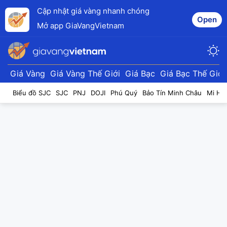
Cập nhật giá vàng nhanh chóng
Open
Mở app GiaVangVietnam
Giá Vàng
Giá Vàng Thế Giới
Giá Bạc
Giá Bạc Thế Giới
Biểu đồ SJC
SJC
PNJ
DOJI
Phú Quý
Bảo Tín Minh Châu
Mi Hồ