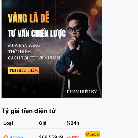
Tỷ giá tiền điện tử
Loại
Giá
%24h
Mua/bán
$68,559.19
Bitcoin
-0.88%