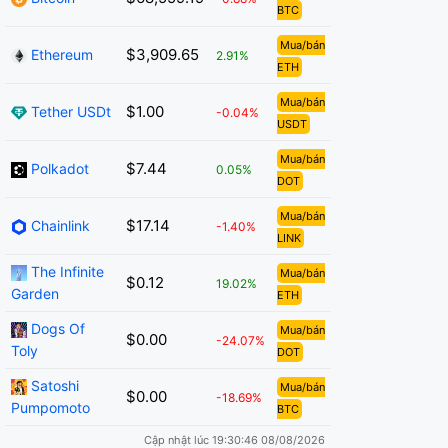
BTC
Mua/bán
$3,909.65
Ethereum
2.91%
ETH
Mua/bán
$1.00
Tether USDt
-0.04%
USDT
Mua/bán
$7.44
Polkadot
0.05%
DOT
Mua/bán
$17.14
Chainlink
-1.40%
LINK
The Infinite
Mua/bán
$0.12
19.02%
Garden
ETH
Dogs Of
Mua/bán
$0.00
-24.07%
Toly
DOT
Satoshi
Mua/bán
$0.00
-18.69%
Pumpomoto
BTC
Cập nhật lúc 19:30:46 08/08/2026