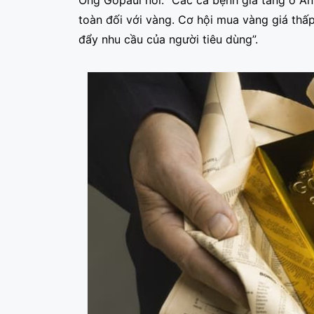
Ông Gopaul nói: “Các ca bệnh gia tăng ở Ấn 
toàn đối với vàng. Cơ hội mua vàng giá thấ
đẩy nhu cầu của người tiêu dùng”.