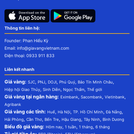
Thông tin liên hệ:
Founder: Phan Hiếu Kỳ
Email:
info@giavangvietnam.com
Điện thoại: 0933 911 833
Liên kết nhanh
Giá vàng:
,
,
,
,
,
SJC
PNJ
DOJI
Phú Quý
Bảo Tín Minh Châu
,
,
,
Hiệp hội Giao Thủy
Sinh Diễn
Ngọc Thẩm
Thế giới
Giá vàng tại ngân hàng:
,
,
,
Eximbank
Sacombank
Vietinbank
Agribank
Giá vàng các tỉnh:
,
,
,
,
Huế
Hà Nội
TP. Hồ Chí Minh
Đà Nẵng
,
,
,
,
,
Hải Phòng
Cần Thơ
Bến Tre
Hậu Giang
Tây Ninh
Bình Dương
Biểu đồ giá vàng:
,
,
,
Hôm nay
1 tuần
1 tháng
6 tháng
Tỷ giá tiền ảo:
,
,