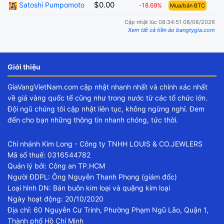
$0.00
Satoshi Pumpomoto
-18.69%
Mua/bán BTC
Cập nhật lúc 08:34:51 08/08/2026
Xem tất cả tiền ảo bangtygia.com
Giới thiệu
GiaVangVietNam.com cập nhật nhanh nhất và chính xác nhất
về giá vàng quốc tế cũng như trong nước từ các tổ chức lớn.
Đội ngũ chúng tôi cập nhật liên tục, không ngừng nghỉ. Đem
đến cho bạn những thông tin nhanh chóng, tức thời.
Chi nhánh Kim Long - Công ty TNHH LOUIS & CO.JEWLERS
Mã số thuế: 0316544782
Quản lý bởi: Công an TP.HCM
Người ĐDPL: Ông Nguyễn Thanh Phong (giám đốc)
Loại hình DN: Bán buôn kim loại và quặng kim loại
Ngày hoạt động: 20/10/2020
Địa chỉ: 60 Nguyễn Cư Trinh, Phường Phạm Ngũ Lão, Quận 1,
Thành phố Hồ Chí Minh