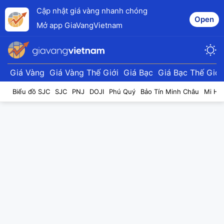
Cập nhật giá vàng nhanh chóng
Open
Mở app GiaVangVietnam
Giá Vàng
Giá Vàng Thế Giới
Giá Bạc
Giá Bạc Thế Giới
Biểu đồ SJC
SJC
PNJ
DOJI
Phú Quý
Bảo Tín Minh Châu
Mi Hồ