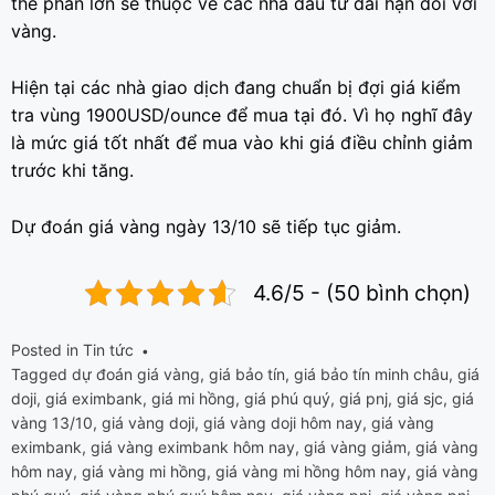
thế phần lớn sẽ thuộc về các nhà đầu tư dài hạn đối với
vàng.
Hiện tại các nhà giao dịch đang chuẩn bị đợi giá kiểm
tra vùng 1900USD/ounce để mua tại đó. Vì họ nghĩ đây
là mức giá tốt nhất để mua vào khi giá điều chỉnh giảm
trước khi tăng.
Dự đoán giá vàng ngày 13/10 sẽ tiếp tục giảm.
4.6/5 - (50 bình chọn)
Posted in
Tin tức
Tagged
dự đoán giá vàng
,
giá bảo tín
,
giá bảo tín minh châu
,
giá
doji
,
giá eximbank
,
giá mi hồng
,
giá phú quý
,
giá pnj
,
giá sjc
,
giá
vàng 13/10
,
giá vàng doji
,
giá vàng doji hôm nay
,
giá vàng
eximbank
,
giá vàng eximbank hôm nay
,
giá vàng giảm
,
giá vàng
hôm nay
,
giá vàng mi hồng
,
giá vàng mi hồng hôm nay
,
giá vàng