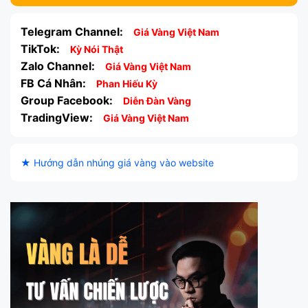
Telegram Channel:
Giá Vàng Việt Nam
TikTok:
Kỳ Nói Thật
Zalo Channel:
Giá Vàng Việt Nam
FB Cá Nhân:
Phan Hiếu Kỳ
Group Facebook:
Diễn Đàn Vàng
TradingView:
Giá Vàng Việt Nam
★ Hướng dẫn nhúng giá vàng vào website