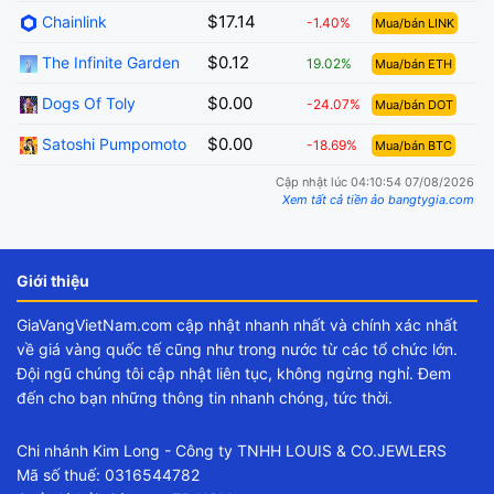
$17.14
Chainlink
-1.40%
Mua/bán LINK
$0.12
The Infinite Garden
19.02%
Mua/bán ETH
$0.00
Dogs Of Toly
-24.07%
Mua/bán DOT
$0.00
Satoshi Pumpomoto
-18.69%
Mua/bán BTC
Cập nhật lúc 04:10:54 07/08/2026
Xem tất cả tiền ảo bangtygia.com
Giới thiệu
GiaVangVietNam.com cập nhật nhanh nhất và chính xác nhất
về giá vàng quốc tế cũng như trong nước từ các tổ chức lớn.
Đội ngũ chúng tôi cập nhật liên tục, không ngừng nghỉ. Đem
đến cho bạn những thông tin nhanh chóng, tức thời.
Chi nhánh Kim Long - Công ty TNHH LOUIS & CO.JEWLERS
Mã số thuế: 0316544782