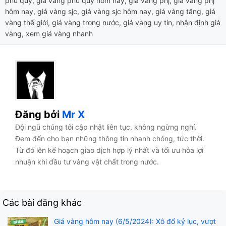
phú quý
,
giá vàng phú quý hôm nay
,
giá vàng pnj
,
giá vàng pnj
hôm nay
,
giá vàng sjc
,
giá vàng sjc hôm nay
,
giá vàng tăng
,
giá
vàng thế giới
,
giá vàng trong nước
,
giá vàng uy tín
,
nhận định giá
vàng
,
xem giá vàng nhanh
Đăng bởi
Mr X
Đội ngũ chúng tôi cập nhật liên tục, không ngừng nghỉ.
Đem đến cho bạn những thông tin nhanh chóng, tức thời.
Từ đó lên kế hoạch giao dịch hợp lý nhất và tối ưu hóa lợi
nhuận khi đầu tư vàng vật chất trong nước.
Các bài đăng khác
Giá vàng hôm nay (6/5/2024): Xô đổ kỷ lục, vượt