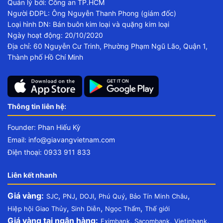
Quản lý bởi: Công an TP.HCM
Người ĐDPL: Ông Nguyễn Thanh Phong (giám đốc)
Loại hình DN: Bán buôn kim loại và quặng kim loại
Ngày hoạt động: 20/10/2020
Địa chỉ: 60 Nguyễn Cư Trinh, Phường Phạm Ngũ Lão, Quận 1,
Thành phố Hồ Chí Minh
Thông tin liên hệ:
Founder: Phan Hiếu Kỳ
Email:
info@giavangvietnam.com
Điện thoại: 0933 911 833
Liên kết nhanh
Giá vàng:
,
,
,
,
,
SJC
PNJ
DOJI
Phú Quý
Bảo Tín Minh Châu
,
,
,
Hiệp hội Giao Thủy
Sinh Diễn
Ngọc Thẩm
Thế giới
Giá vàng tại ngân hàng:
,
,
,
Eximbank
Sacombank
Vietinbank