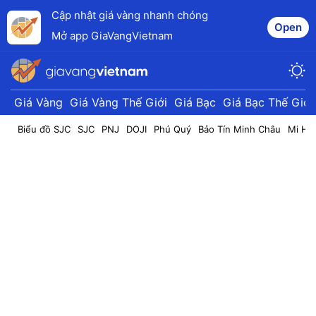
Cập nhật giá vàng nhanh chóng
Open
Mở app GiaVangVietnam
Giá Vàng
Giá Vàng Thế Giới
Giá Bạc
Giá Bạc Thế Giới
Biểu đồ SJC
SJC
PNJ
DOJI
Phú Quý
Bảo Tín Minh Châu
Mi Hồ