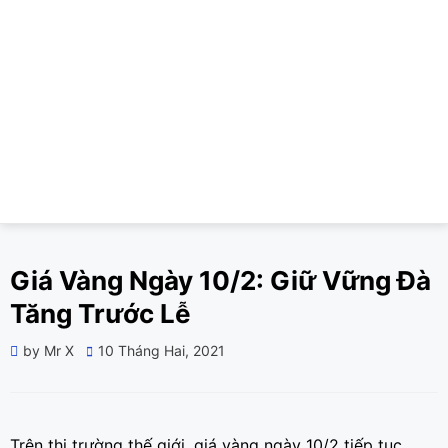
Giá Vàng Ngày 10/2: Giữ Vững Đà
Tăng Trước Lễ
Posted
by
Mr X
10 Tháng Hai, 2021
on
Trên thị trường thế giới, giá vàng ngày 10/2 tiếp tục