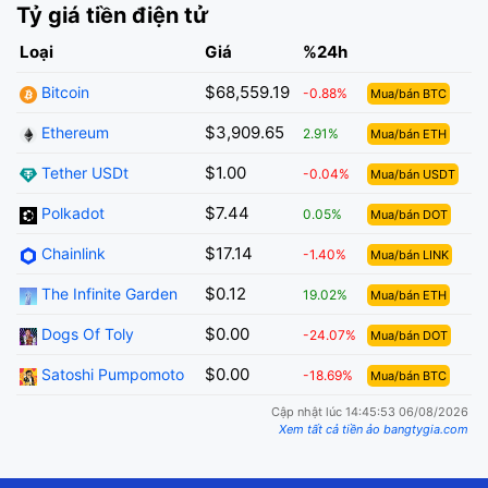
Tỷ giá tiền điện tử
Loại
Giá
%24h
$68,559.19
Bitcoin
-0.88%
Mua/bán BTC
$3,909.65
Ethereum
2.91%
Mua/bán ETH
$1.00
Tether USDt
-0.04%
Mua/bán USDT
$7.44
Polkadot
0.05%
Mua/bán DOT
$17.14
Chainlink
-1.40%
Mua/bán LINK
$0.12
The Infinite Garden
19.02%
Mua/bán ETH
$0.00
Dogs Of Toly
-24.07%
Mua/bán DOT
$0.00
Satoshi Pumpomoto
-18.69%
Mua/bán BTC
Cập nhật lúc 14:45:53 06/08/2026
Xem tất cả tiền ảo bangtygia.com