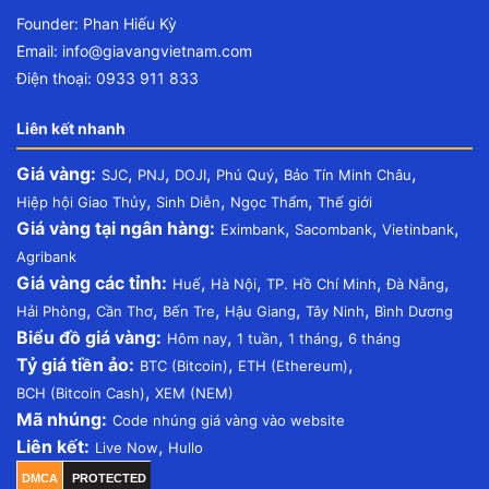
Founder: Phan Hiếu Kỳ
Email:
info@giavangvietnam.com
Điện thoại: 0933 911 833
Liên kết nhanh
Giá vàng:
,
,
,
,
,
SJC
PNJ
DOJI
Phú Quý
Bảo Tín Minh Châu
,
,
,
Hiệp hội Giao Thủy
Sinh Diễn
Ngọc Thẩm
Thế giới
Giá vàng tại ngân hàng:
,
,
,
Eximbank
Sacombank
Vietinbank
Agribank
Giá vàng các tỉnh:
,
,
,
,
Huế
Hà Nội
TP. Hồ Chí Minh
Đà Nẵng
,
,
,
,
,
Hải Phòng
Cần Thơ
Bến Tre
Hậu Giang
Tây Ninh
Bình Dương
Biểu đồ giá vàng:
,
,
,
Hôm nay
1 tuần
1 tháng
6 tháng
Tỷ giá tiền ảo:
,
,
BTC (Bitcoin)
ETH (Ethereum)
,
BCH (Bitcoin Cash)
XEM (NEM)
Mã nhúng:
Code nhúng giá vàng vào website
Liên kết:
,
Live Now
Hullo
DMCA
PROTECTED