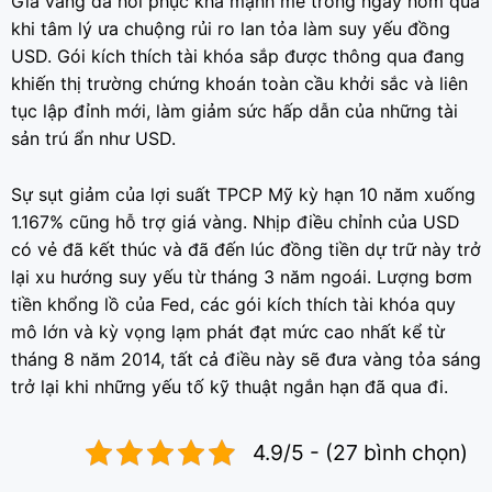
Giá vàng đã hồi phục khá mạnh mẽ trong ngày hôm qua
khi tâm lý ưa chuộng rủi ro lan tỏa làm suy yếu đồng
USD. Gói kích thích tài khóa sắp được thông qua đang
khiến thị trường chứng khoán toàn cầu khởi sắc và liên
tục lập đỉnh mới, làm giảm sức hấp dẫn của những tài
sản trú ẩn như USD.
Sự sụt giảm của lợi suất TPCP Mỹ kỳ hạn 10 năm xuống
1.167% cũng hỗ trợ giá vàng. Nhịp điều chỉnh của USD
có vẻ đã kết thúc và đã đến lúc đồng tiền dự trữ này trở
lại xu hướng suy yếu từ tháng 3 năm ngoái. Lượng bơm
tiền khổng lồ của Fed, các gói kích thích tài khóa quy
mô lớn và kỳ vọng lạm phát đạt mức cao nhất kể từ
tháng 8 năm 2014, tất cả điều này sẽ đưa vàng tỏa sáng
trở lại khi những yếu tố kỹ thuật ngắn hạn đã qua đi.
4.9/5 - (27 bình chọn)