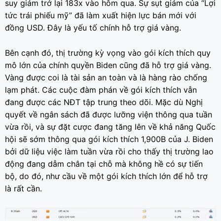
suy giảm trở lại 183x vào hôm qua. Sự sụt giảm của “Lợi
tức trái phiếu mỹ” đã làm xuất hiện lực bán mới với
đồng USD. Đây là yếu tố chính hỗ trợ giá vàng.
Bên cạnh đó, thị trường kỳ vọng vào gói kích thích quy
mô lớn của chính quyền Biden cũng đã hỗ trợ giá vàng.
Vàng được coi là tài sản an toàn và là hàng rào chống
lạm phát. Các cuộc đàm phán về gói kích thích vẫn
đang được các NĐT tập trung theo dõi. Mặc dù Nghị
quyết về ngân sách đã được lưỡng viện thông qua tuần
vừa rồi, và sự đặt cược đang tăng lên về khả năng Quốc
hội sẽ sớm thông qua gói kích thích 1,900B của J. Biden
bởi dữ liệu việc làm tuần vừa rồi cho thấy thị trường lao
động đang dẫm chân tại chỗ mà không hề có sự tiến
bộ, do đó, như cầu về một gói kích thích lớn để hỗ trợ
là rất cần.