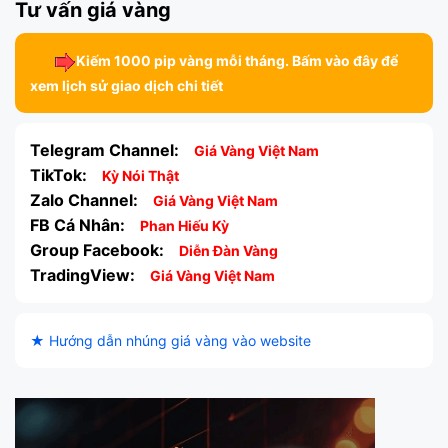
Tư vấn giá vàng
Kiếm 1000 pip vàng mỗi tháng. Bấm vào đây để
xem lịch sử giao dịch chi tiết
Telegram Channel:
Giá Vàng Việt Nam
TikTok:
Kỳ Nói Thật
Zalo Channel:
Giá Vàng Việt Nam
FB Cá Nhân:
Phan Hiếu Kỳ
Group Facebook:
Diễn Đàn Vàng
TradingView:
Giá Vàng Việt Nam
★ Hướng dẫn nhúng giá vàng vào website