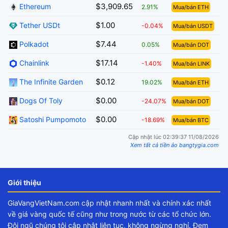
$3,909.65
Ethereum
2.91%
Mua/bán ETH
$1.00
Tether USDt
-0.04%
Mua/bán USDT
$7.44
Polkadot
0.05%
Mua/bán DOT
$17.14
Chainlink
-1.40%
Mua/bán LINK
$0.12
The Infinite Garden
19.02%
Mua/bán ETH
$0.00
Dogs Of Toly
-24.07%
Mua/bán DOT
$0.00
Satoshi Pumpomoto
-18.69%
Mua/bán BTC
Cập nhật lúc 02:39:37 11/08/2026
Xem tất cả tiền ảo bangtygia.com
Giới thiệu
GiaVangVietNam.com cập nhật nhanh nhất và chính xác nhất
về giá vàng quốc tế cũng như trong nước từ các tổ chức lớn.
Đội ngũ chúng tôi cập nhật liên tục, không ngừng nghỉ. Đem