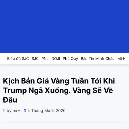
Biểu đồ SJC
SJC
PNJ
DOJI
Phú Quý
Bảo Tín Minh Châu
Mi Hồ
Kịch Bản Giá Vàng Tuần Tới Khi
Trump Ngã Xuống. Vàng Sẽ Về
Đâu
Posted
by
mrH
5 Tháng Mười, 2020
on