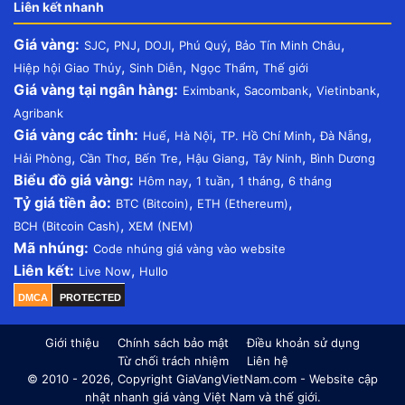
Liên kết nhanh
Giá vàng:
,
,
,
,
,
SJC
PNJ
DOJI
Phú Quý
Bảo Tín Minh Châu
,
,
,
Hiệp hội Giao Thủy
Sinh Diễn
Ngọc Thẩm
Thế giới
Giá vàng tại ngân hàng:
,
,
,
Eximbank
Sacombank
Vietinbank
Agribank
Giá vàng các tỉnh:
,
,
,
,
Huế
Hà Nội
TP. Hồ Chí Minh
Đà Nẵng
,
,
,
,
,
Hải Phòng
Cần Thơ
Bến Tre
Hậu Giang
Tây Ninh
Bình Dương
Biểu đồ giá vàng:
,
,
,
Hôm nay
1 tuần
1 tháng
6 tháng
Tỷ giá tiền ảo:
,
,
BTC (Bitcoin)
ETH (Ethereum)
,
BCH (Bitcoin Cash)
XEM (NEM)
Mã nhúng:
Code nhúng giá vàng vào website
Liên kết:
,
Live Now
Hullo
DMCA
PROTECTED
Giới thiệu
Chính sách bảo mật
Điều khoản sử dụng
Từ chối trách nhiệm
Liên hệ
© 2010 - 2026, Copyright GiaVangVietNam.com - Website cập
nhật nhanh giá vàng Việt Nam và thế giới.