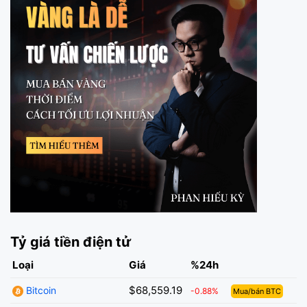
Tỷ giá tiền điện tử
Loại
Giá
%24h
$68,559.19
Bitcoin
-0.88%
Mua/bán BTC