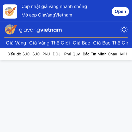
Cập nhật giá vàng nhanh chóng
Open
Mở app GiaVangVietnam
Giá Vàng
Giá Vàng Thế Giới
Giá Bạc
Giá Bạc Thế Giới
Biểu đồ SJC
SJC
PNJ
DOJI
Phú Quý
Bảo Tín Minh Châu
Mi Hồ