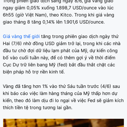
Trong phiên giao dịch sáng ngày 8/6, giá vàng giao
ngay giảm 0,05% xuống 1.898,7 USD/ounce vào lúc
6h55 (giờ Việt Nam), theo Kitco. Trong khi giá vàng
giao tháng 8 tăng 0,14% lên 1.901,6 USD/ounce.
Giá vàng thế giới
tăng trong phiên giao dịch ngày thứ
Hai (7/6) nhờ đồng USD giảm trở lại, trong khi các nhà
đầu tư chờ đợi dữ liệu lạm phát của Mỹ, dự kiến công
bố vào cuối tuần này, để có thêm gợi ý về thời điểm
Cục Dự trữ liên bang Mỹ (fed) bắt đầu thắt chặt các
biện pháp hỗ trợ nền kinh tế.
Vàng đã tăng hơn 1% vào thứ Sáu tuần trước (4/6) sau
khi báo cáo việc làm hàng tháng của Mỹ thấp hơn dự
kiến, theo đó làm dịu đi lo ngại về việc Fed sẽ giảm kích
thích tiền tệ trong tương lai gần.