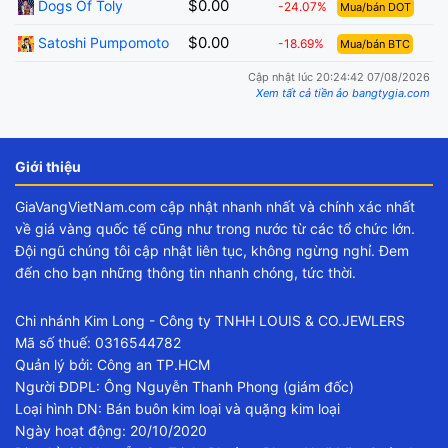
$0.00
Dogs Of Toly
-24.07%
Mua/bán DOT
$0.00
Satoshi Pumpomoto
-18.69%
Mua/bán BTC
Cập nhật lúc 20:24:42 07/08/2026
Xem tất cả tiền ảo bangtygia.com
Giới thiệu
GiaVangVietNam.com cập nhật nhanh nhất và chính xác nhất
về giá vàng quốc tế cũng như trong nước từ các tổ chức lớn.
Đội ngũ chúng tôi cập nhật liên tục, không ngừng nghỉ. Đem
đến cho bạn những thông tin nhanh chóng, tức thời.
Chi nhánh Kim Long - Công ty TNHH LOUIS & CO.JEWLERS
Mã số thuế: 0316544782
Quản lý bởi: Công an TP.HCM
Người ĐDPL: Ông Nguyễn Thanh Phong (giám đốc)
Loại hình DN: Bán buôn kim loại và quặng kim loại
Ngày hoạt động: 20/10/2020