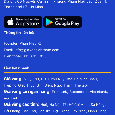
Địa chỉ: 60 Nguyễn Cư Trinh, Phường Phạm Ngũ Lão, Quận 1,
Thành phố Hồ Chí Minh
Thông tin liên hệ:
Founder: Phan Hiếu Kỳ
Email:
info@giavangvietnam.com
Điện thoại: 0933 911 833
Liên kết nhanh
Giá vàng:
,
,
,
,
,
SJC
PNJ
DOJI
Phú Quý
Bảo Tín Minh Châu
,
,
,
Hiệp hội Giao Thủy
Sinh Diễn
Ngọc Thẩm
Thế giới
Giá vàng tại ngân hàng:
,
,
,
Eximbank
Sacombank
Vietinbank
Agribank
Giá vàng các tỉnh:
,
,
,
,
Huế
Hà Nội
TP. Hồ Chí Minh
Đà Nẵng
,
,
,
,
,
Hải Phòng
Cần Thơ
Bến Tre
Hậu Giang
Tây Ninh
Bình Dương