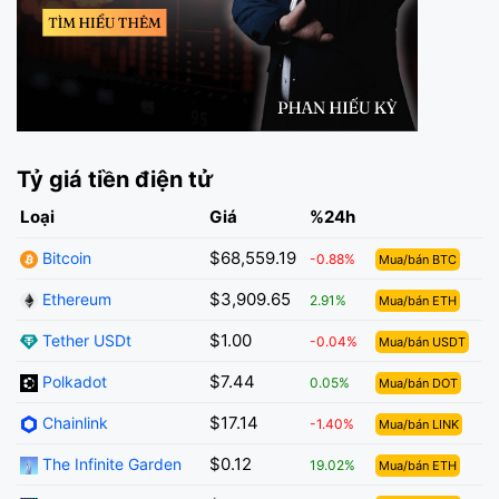
Tỷ giá tiền điện tử
Loại
Giá
%24h
$68,559.19
Bitcoin
-0.88%
Mua/bán BTC
$3,909.65
Ethereum
2.91%
Mua/bán ETH
$1.00
Tether USDt
-0.04%
Mua/bán USDT
$7.44
Polkadot
0.05%
Mua/bán DOT
$17.14
Chainlink
-1.40%
Mua/bán LINK
$0.12
The Infinite Garden
19.02%
Mua/bán ETH