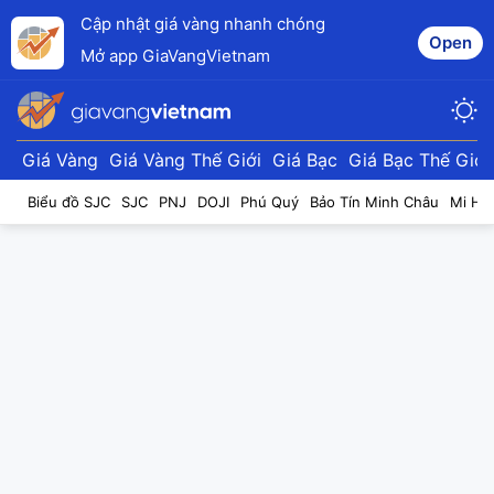
Cập nhật giá vàng nhanh chóng
Open
Mở app GiaVangVietnam
Giá Vàng
Giá Vàng Thế Giới
Giá Bạc
Giá Bạc Thế Giới
Biểu đồ SJC
SJC
PNJ
DOJI
Phú Quý
Bảo Tín Minh Châu
Mi Hồ