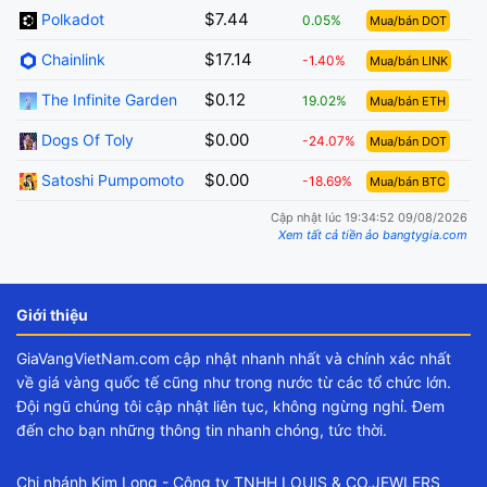
$7.44
Polkadot
0.05%
Mua/bán DOT
$17.14
Chainlink
-1.40%
Mua/bán LINK
$0.12
The Infinite Garden
19.02%
Mua/bán ETH
$0.00
Dogs Of Toly
-24.07%
Mua/bán DOT
$0.00
Satoshi Pumpomoto
-18.69%
Mua/bán BTC
Cập nhật lúc 19:34:52 09/08/2026
Xem tất cả tiền ảo bangtygia.com
Giới thiệu
GiaVangVietNam.com cập nhật nhanh nhất và chính xác nhất
về giá vàng quốc tế cũng như trong nước từ các tổ chức lớn.
Đội ngũ chúng tôi cập nhật liên tục, không ngừng nghỉ. Đem
đến cho bạn những thông tin nhanh chóng, tức thời.
Chi nhánh Kim Long - Công ty TNHH LOUIS & CO.JEWLERS