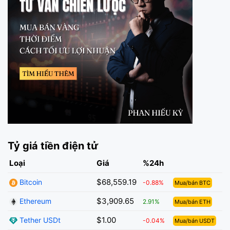
Tỷ giá tiền điện tử
Loại
Giá
%24h
$68,559.19
Bitcoin
-0.88%
Mua/bán BTC
$3,909.65
Ethereum
2.91%
Mua/bán ETH
$1.00
Tether USDt
-0.04%
Mua/bán USDT