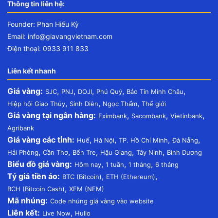
Thông tin liên hệ:
Founder: Phan Hiếu Kỳ
Email:
info@giavangvietnam.com
Điện thoại: 0933 911 833
Liên kết nhanh
Giá vàng:
,
,
,
,
,
SJC
PNJ
DOJI
Phú Quý
Bảo Tín Minh Châu
,
,
,
Hiệp hội Giao Thủy
Sinh Diễn
Ngọc Thẩm
Thế giới
Giá vàng tại ngân hàng:
,
,
,
Eximbank
Sacombank
Vietinbank
Agribank
Giá vàng các tỉnh:
,
,
,
,
Huế
Hà Nội
TP. Hồ Chí Minh
Đà Nẵng
,
,
,
,
,
Hải Phòng
Cần Thơ
Bến Tre
Hậu Giang
Tây Ninh
Bình Dương
Biểu đồ giá vàng:
,
,
,
Hôm nay
1 tuần
1 tháng
6 tháng
Tỷ giá tiền ảo:
,
,
BTC (Bitcoin)
ETH (Ethereum)
,
BCH (Bitcoin Cash)
XEM (NEM)
Mã nhúng:
Code nhúng giá vàng vào website
Liên kết:
,
Live Now
Hullo