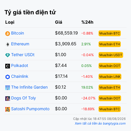
Tỷ giá tiền điện tử
Loại
Giá
%24h
$68,559.19
Bitcoin
-0.88%
Mua/bán BTC
$3,909.65
Ethereum
2.91%
Mua/bán ETH
$1.00
Tether USDt
-0.04%
Mua/bán USDT
$7.44
Polkadot
0.05%
Mua/bán DOT
$17.14
Chainlink
-1.40%
Mua/bán LINK
$0.12
The Infinite Garden
19.02%
Mua/bán ETH
$0.00
Dogs Of Toly
-24.07%
Mua/bán DOT
$0.00
Satoshi Pumpomoto
-18.69%
Mua/bán BTC
Cập nhật lúc 18:47:55 08/08/2026
Xem tất cả tiền ảo bangtygia.com