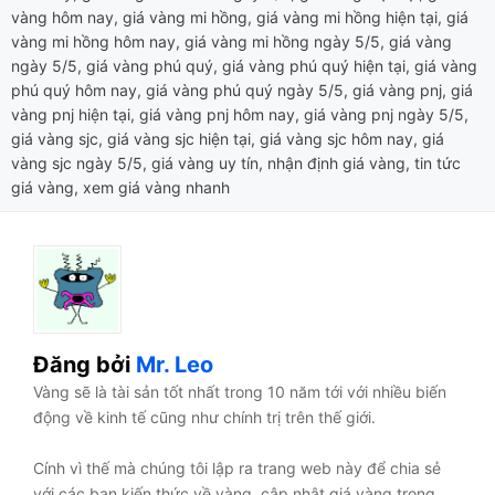
vàng hôm nay
,
giá vàng mi hồng
,
giá vàng mi hồng hiện tại
,
giá
vàng mi hồng hôm nay
,
giá vàng mi hồng ngày 5/5
,
giá vàng
ngày 5/5
,
giá vàng phú quý
,
giá vàng phú quý hiện tại
,
giá vàng
phú quý hôm nay
,
giá vàng phú quý ngày 5/5
,
giá vàng pnj
,
giá
vàng pnj hiện tại
,
giá vàng pnj hôm nay
,
giá vàng pnj ngày 5/5
,
giá vàng sjc
,
giá vàng sjc hiện tại
,
giá vàng sjc hôm nay
,
giá
vàng sjc ngày 5/5
,
giá vàng uy tín
,
nhận định giá vàng
,
tin tức
giá vàng
,
xem giá vàng nhanh
Đăng bởi
Mr. Leo
Vàng sẽ là tài sản tốt nhất trong 10 năm tới với nhiều biến
động về kinh tế cũng như chính trị trên thế giới.
Cính vì thế mà chúng tôi lập ra trang web này để chia sẻ
với các bạn kiến thức về vàng, cập nhật giá vàng trong