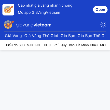
Cập nhật giá vàng nhanh chóng
Open
Mở app GiaVangVietnam
Giá Vàng
Giá Vàng Thế Giới
Giá Bạc
Giá Bạc Thế Giới
Biểu đồ SJC
SJC
PNJ
DOJI
Phú Quý
Bảo Tín Minh Châu
Mi Hồ