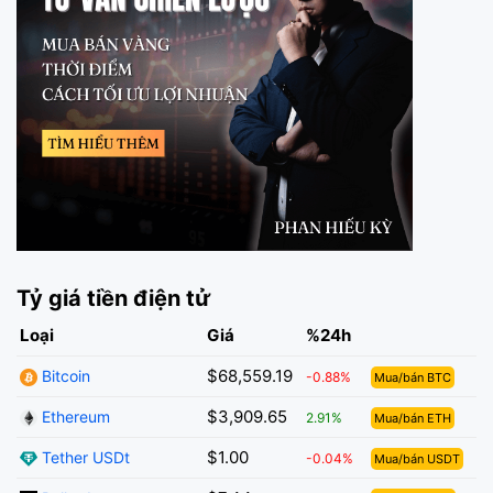
Tỷ giá tiền điện tử
Loại
Giá
%24h
$68,559.19
Bitcoin
-0.88%
Mua/bán BTC
$3,909.65
Ethereum
2.91%
Mua/bán ETH
$1.00
Tether USDt
-0.04%
Mua/bán USDT