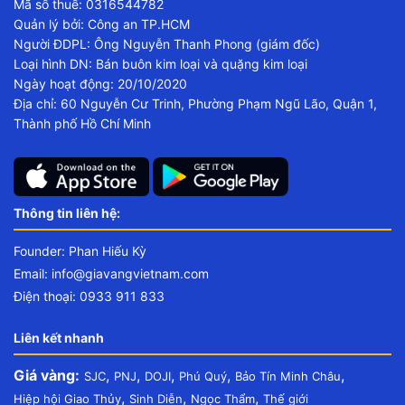
Mã số thuế: 0316544782
Quản lý bởi: Công an TP.HCM
Người ĐDPL: Ông Nguyễn Thanh Phong (giám đốc)
Loại hình DN: Bán buôn kim loại và quặng kim loại
Ngày hoạt động: 20/10/2020
Địa chỉ: 60 Nguyễn Cư Trinh, Phường Phạm Ngũ Lão, Quận 1,
Thành phố Hồ Chí Minh
Thông tin liên hệ:
Founder: Phan Hiếu Kỳ
Email:
info@giavangvietnam.com
Điện thoại: 0933 911 833
Liên kết nhanh
Giá vàng:
,
,
,
,
,
SJC
PNJ
DOJI
Phú Quý
Bảo Tín Minh Châu
,
,
,
Hiệp hội Giao Thủy
Sinh Diễn
Ngọc Thẩm
Thế giới