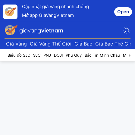
Cập nhật giá vàng nhanh chóng
Open
Mở app GiaVangVietnam
Giá Vàng
Giá Vàng Thế Giới
Giá Bạc
Giá Bạc Thế Giới
Biểu đồ SJC
SJC
PNJ
DOJI
Phú Quý
Bảo Tín Minh Châu
Mi Hồ