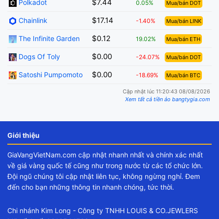
$7.44
Polkadot
0.05%
Mua/bán DOT
$17.14
Chainlink
-1.40%
Mua/bán LINK
$0.12
The Infinite Garden
19.02%
Mua/bán ETH
$0.00
Dogs Of Toly
-24.07%
Mua/bán DOT
$0.00
Satoshi Pumpomoto
-18.69%
Mua/bán BTC
Cập nhật lúc 11:20:43 08/08/2026
Xem tất cả tiền ảo bangtygia.com
Giới thiệu
GiaVangVietNam.com cập nhật nhanh nhất và chính xác nhất
về giá vàng quốc tế cũng như trong nước từ các tổ chức lớn.
Đội ngũ chúng tôi cập nhật liên tục, không ngừng nghỉ. Đem
đến cho bạn những thông tin nhanh chóng, tức thời.
Chi nhánh Kim Long - Công ty TNHH LOUIS & CO.JEWLERS