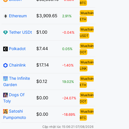
BTC
Mua/bán
$3,909.65
Ethereum
2.91%
ETH
Mua/bán
$1.00
Tether USDt
-0.04%
USDT
Mua/bán
$7.44
Polkadot
0.05%
DOT
Mua/bán
$17.14
Chainlink
-1.40%
LINK
The Infinite
Mua/bán
$0.12
19.02%
Garden
ETH
Dogs Of
Mua/bán
$0.00
-24.07%
Toly
DOT
Satoshi
Mua/bán
$0.00
-18.69%
Pumpomoto
BTC
Cập nhật lúc 15:06:21 07/08/2026