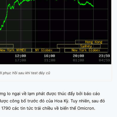
ới phục hồi sau khi test đáy cũ
ững lo ngại về lạm phát được thúc đẩy bởi báo cáo
được công bố trước đó của Hoa Kỳ. Tuy nhiên, sau đó
1790 các tin tức trái chiều về biến thể Omicron.