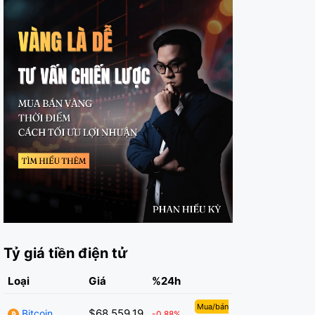
Tỷ giá tiền điện tử
Loại
Giá
%24h
Mua/bán
$68,559.19
Bitcoin
-0.88%