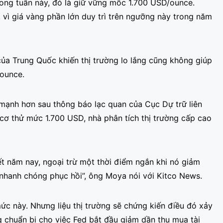
trong tuần này, đó là giữ vững mốc 1.700 USD/ounce.
, vì giá vàng phần lớn duy trì trên ngưỡng này trong năm
a Trung Quốc khiến thị trường lo lắng cũng không giúp
ounce.
 mạnh hơn sau thông báo lạc quan của Cục Dự trữ liên
 cơ thử mức 1.700 USD, nhà phân tích thị trường cấp cao
t năm nay, ngoại trừ một thời điểm ngắn khi nó giảm
nhanh chóng phục hồi”, ông Moya nói với Kitco News.
ức này. Nhưng liệu thị trường sẽ chứng kiến điều đó xảy
 chuẩn bị cho việc Fed bắt đầu giảm dần thu mua tài