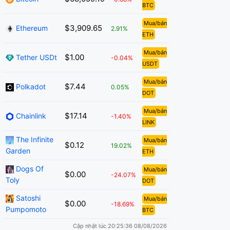
BTC
Mua/bán
$3,909.65
Ethereum
2.91%
ETH
Mua/bán
$1.00
Tether USDt
-0.04%
USDT
Mua/bán
$7.44
Polkadot
0.05%
DOT
Mua/bán
$17.14
Chainlink
-1.40%
LINK
The Infinite
Mua/bán
$0.12
19.02%
Garden
ETH
Dogs Of
Mua/bán
$0.00
-24.07%
Toly
DOT
Satoshi
Mua/bán
$0.00
-18.69%
Pumpomoto
BTC
Cập nhật lúc 20:25:36 08/08/2026