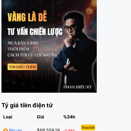
Tỷ giá tiền điện tử
Loại
Giá
%24h
Mua/bán
$68,559.19
Bitcoin
-0.88%