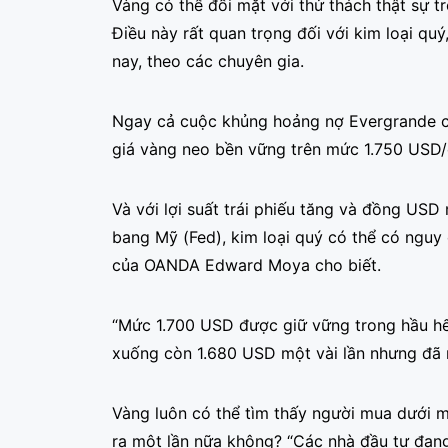
Vàng có thể đối mặt với thử thách thật sự 
Điều này rất quan trọng đối với kim loại quý
nay, theo các chuyên gia.
Ngay cả cuộc khủng hoảng nợ Evergrande củ
giá vàng neo bền vững trên mức 1.750 USD/
Và với lợi suất trái phiếu tăng và đồng USD
bang Mỹ (Fed), kim loại quý có thể có nguy
của OANDA Edward Moya cho biết.
“Mức 1.700 USD được giữ vững trong hầu hế
xuống còn 1.680 USD một vài lần nhưng đã 
Vàng luôn có thể tìm thấy người mua dưới m
ra một lần nữa không? “Các nhà đầu tư đang