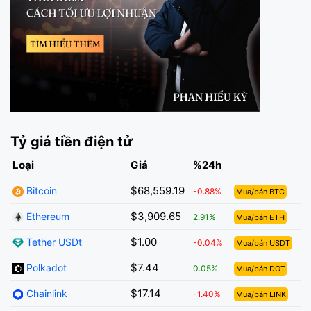
Tỷ giá tiền điện tử
Loại
Giá
%24h
$68,559.19
Bitcoin
-0.88%
Mua/bán BTC
$3,909.65
Ethereum
2.91%
Mua/bán ETH
$1.00
Tether USDt
-0.04%
Mua/bán USDT
$7.44
Polkadot
0.05%
Mua/bán DOT
$17.14
Chainlink
-1.40%
Mua/bán LINK