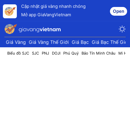
Cập nhật giá vàng nhanh chóng
Open
Mở app GiaVangVietnam
Giá Vàng
Giá Vàng Thế Giới
Giá Bạc
Giá Bạc Thế Giới
Biểu đồ SJC
SJC
PNJ
DOJI
Phú Quý
Bảo Tín Minh Châu
Mi Hồ