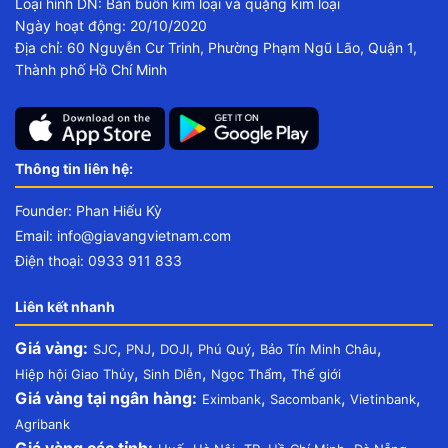
Loại hình DN: Bán buôn kim loại và quặng kim loại
Ngày hoạt động: 20/10/2020
Địa chỉ: 60 Nguyễn Cư Trinh, Phường Phạm Ngũ Lão, Quận 1,
Thành phố Hồ Chí Minh
Thông tin liên hệ:
Founder: Phan Hiếu Kỳ
Email:
info@giavangvietnam.com
Điện thoại: 0933 911 833
Liên kết nhanh
Giá vàng:
,
,
,
,
,
SJC
PNJ
DOJI
Phú Quý
Bảo Tín Minh Châu
,
,
,
Hiệp hội Giao Thủy
Sinh Diễn
Ngọc Thẩm
Thế giới
Giá vàng tại ngân hàng:
,
,
,
Eximbank
Sacombank
Vietinbank
Agribank