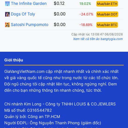
$0.12
The Infinite Garden
19.02%
Mua/bán ETH
$0.00
Dogs Of Toly
-24.07%
Mua/bán DOT
$0.00
Satoshi Pumpomoto
-18.69%
Mua/bán BTC
Cập nhật lúc 13:08:47 06/08/2026
Xem tất cả tiền ảo bangtygia.com
Giới thiệu
GiaVangVietNam.com cập nhật nhanh nhất và chính xác nhất
về giá vàng quốc tế cũng như trong nước từ các tổ chức lớn.
Đội ngũ chúng tôi cập nhật liên tục, không ngừng nghỉ. Đem
đến cho bạn những thông tin nhanh chóng, tức thời.
Chi nhánh Kim Long - Công ty TNHH LOUIS & CO.JEWLERS
Mã số thuế: 0316544782
Quản lý bởi: Công an TP.HCM
Người ĐDPL: Ông Nguyễn Thanh Phong (giám đốc)