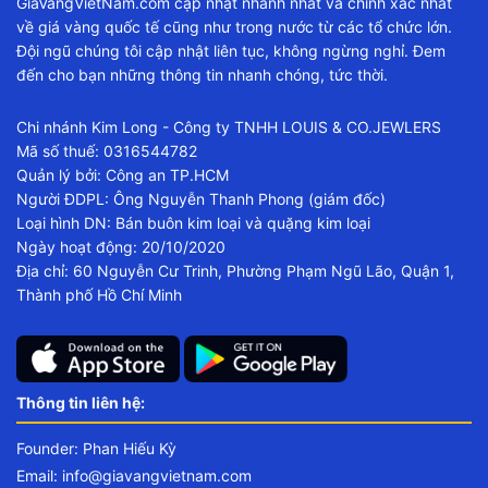
GiaVangVietNam.com cập nhật nhanh nhất và chính xác nhất
về giá vàng quốc tế cũng như trong nước từ các tổ chức lớn.
Đội ngũ chúng tôi cập nhật liên tục, không ngừng nghỉ. Đem
đến cho bạn những thông tin nhanh chóng, tức thời.
Chi nhánh Kim Long - Công ty TNHH LOUIS & CO.JEWLERS
Mã số thuế: 0316544782
Quản lý bởi: Công an TP.HCM
Người ĐDPL: Ông Nguyễn Thanh Phong (giám đốc)
Loại hình DN: Bán buôn kim loại và quặng kim loại
Ngày hoạt động: 20/10/2020
Địa chỉ: 60 Nguyễn Cư Trinh, Phường Phạm Ngũ Lão, Quận 1,
Thành phố Hồ Chí Minh
Thông tin liên hệ:
Founder: Phan Hiếu Kỳ
Email:
info@giavangvietnam.com