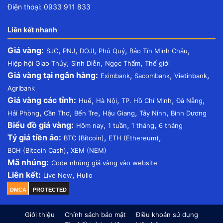
Điện thoại: 0933 911 833
Liên kết nhanh
Giá vàng:
,
,
,
,
,
SJC
PNJ
DOJI
Phú Quý
Bảo Tín Minh Châu
,
,
,
Hiệp hội Giao Thủy
Sinh Diễn
Ngọc Thẩm
Thế giới
Giá vàng tại ngân hàng:
,
,
,
Eximbank
Sacombank
Vietinbank
Agribank
Giá vàng các tỉnh:
,
,
,
,
Huế
Hà Nội
TP. Hồ Chí Minh
Đà Nẵng
,
,
,
,
,
Hải Phòng
Cần Thơ
Bến Tre
Hậu Giang
Tây Ninh
Bình Dương
Biểu đồ giá vàng:
,
,
,
Hôm nay
1 tuần
1 tháng
6 tháng
Tỷ giá tiền ảo:
,
,
BTC (Bitcoin)
ETH (Ethereum)
,
BCH (Bitcoin Cash)
XEM (NEM)
Mã nhúng:
Code nhúng giá vàng vào website
Liên kết:
,
Live Now
Hullo
DMCA
PROTECTED
Giới thiệu
Chính sách bảo mật
Điều khoản sử dụng