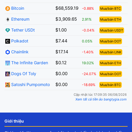
$68,559.19
Bitcoin
-0.88%
Mua/bán BTC
$3,909.65
Ethereum
2.91%
Mua/bán ETH
$1.00
Tether USDt
-0.04%
Mua/bán USDT
$7.44
Polkadot
0.05%
Mua/bán DOT
$17.14
Chainlink
-1.40%
Mua/bán LINK
$0.12
The Infinite Garden
19.02%
Mua/bán ETH
$0.00
Dogs Of Toly
-24.07%
Mua/bán DOT
$0.00
Satoshi Pumpomoto
-18.69%
Mua/bán BTC
Cập nhật lúc 17:09:35 06/08/2026
Xem tất cả tiền ảo bangtygia.com
Giới thiệu