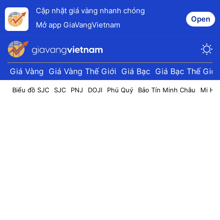
Cập nhật giá vàng nhanh chóng
Open
Mở app GiaVangVietnam
Giá Vàng
Giá Vàng Thế Giới
Giá Bạc
Giá Bạc Thế Giới
Biểu đồ SJC
SJC
PNJ
DOJI
Phú Quý
Bảo Tín Minh Châu
Mi Hồ