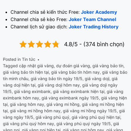
Channel chia sẻ kiến thức Free:
Joker Academy
Channel chia sẻ kèo Free:
Joker Team Channel
Channel lịch sử giao dịch:
Joker Trading History
4.8/5 - (374 bình chọn)
Posted in
Tin tức
Tagged
cập nhật giá vàng
,
dự đoán giá vàng
,
giá vàng bảo tín
,
giá vàng bảo tín hiện tại
,
giá vàng bảo tín hôm nay
,
giá vàng bảo
tín minh châu
,
giá vàng bảo tín ngày 19/5
,
giá vàng doji
,
giá
vàng doji hiện tại
,
giá vàng doji hôm nay
,
giá vàng doji ngày
19/5
,
giá vàng eximbank
,
giá vàng eximbank hiện tại
,
giá vàng
eximbank hôm nay
,
giá vàng eximbank ngày 19/5
,
giá vàng hiện
tại
,
giá vàng hôm nay
,
giá vàng mi hồng
,
giá vàng mi hồng hiện
tại
,
giá vàng mi hồng hôm nay
,
giá vàng mi hồng ngày 19/5
,
giá
vàng ngày 19/5
,
giá vàng phú quý
,
giá vàng phú quý hiện tại
,
giá vàng phú quý hôm nay
,
giá vàng phú quý ngày 19/5
,
giá
vàng pnj
,
giá vàng pnj hiện tại
,
giá vàng pnj hôm nay
,
giá vàng