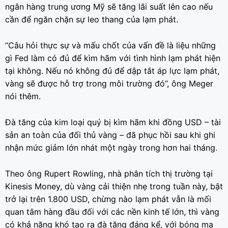
ngân hàng trung ương Mỹ sẽ tăng lãi suất lên cao nếu
cần để ngăn chặn sự leo thang của lạm phát.
“Câu hỏi thực sự và mấu chốt của vấn đề là liệu những
gì Fed làm có đủ để kìm hãm với tình hình lạm phát hiện
tại không. Nếu nó không đủ để dập tắt áp lực lạm phát,
vàng sẽ được hỗ trợ trong môi trường đó”, ông Meger
nói thêm.
Đà tăng của kim loại quý bị kìm hãm khi đồng USD – tài
sản an toàn của đối thủ vàng – đã phục hồi sau khi ghi
nhận mức giảm lớn nhát một ngày trong hơn hai tháng.
Theo ông Rupert Rowling, nhà phân tích thị trường tại
Kinesis Money, dù vàng cải thiện nhẹ trong tuần này, bật
trở lại trên 1.800 USD, chừng nào lạm phát vẫn là mối
quan tâm hàng đầu đối với các nền kinh tế lớn, thì vàng
có khả năng khó tạo ra đà tăng đáng kể, với bóng ma