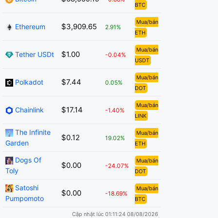
BTC
Mua/bán
$3,909.65
Ethereum
2.91%
ETH
Mua/bán
$1.00
Tether USDt
-0.04%
USDT
Mua/bán
$7.44
Polkadot
0.05%
DOT
Mua/bán
$17.14
Chainlink
-1.40%
LINK
The Infinite
Mua/bán
$0.12
19.02%
Garden
ETH
Dogs Of
Mua/bán
$0.00
-24.07%
Toly
DOT
Satoshi
Mua/bán
$0.00
-18.69%
Pumpomoto
BTC
Cập nhật lúc 01:11:24 08/08/2026