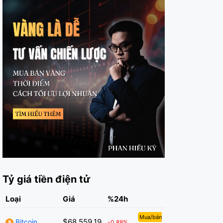
Tỷ giá tiền điện tử
Loại
Giá
%24h
Mua/bán
$68,559.19
Bitcoin
-0.88%