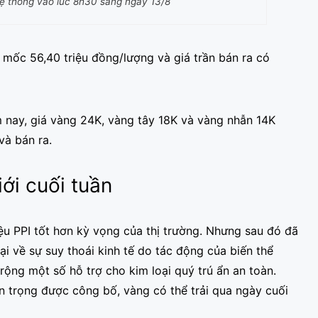
hệ thống vào lúc 8h30 sáng ngày 13/8
 mốc 56,40 triệu đồng/lượng và giá trần bán ra có
nay, giá vàng 24K, vàng tây 18K và vàng nhẫn 14K
và bán ra.
ới cuối tuần
iệu PPI tốt hơn kỳ vọng của thị trường. Nhưng sau đó đã
ngại về sự suy thoái kinh tế do tác động của biến thể
rộng một số hỗ trợ cho kim loại quý trú ẩn an toàn.
n trọng được công bố, vàng có thể trải qua ngày cuối