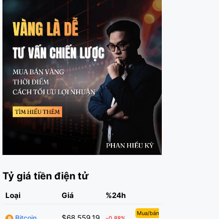
Tỷ giá tiền điện tử
Loại
Giá
%24h
Mua/bán
$68,559.19
Bitcoin
-0.88%