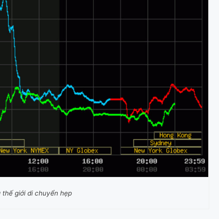
 thế giới di chuyển hẹp