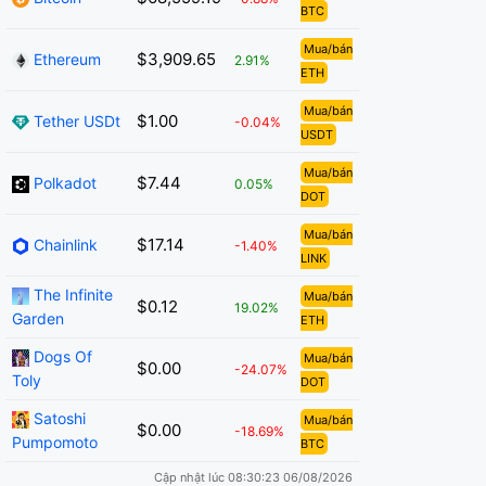
BTC
Mua/bán
$3,909.65
Ethereum
2.91%
ETH
Mua/bán
$1.00
Tether USDt
-0.04%
USDT
Mua/bán
$7.44
Polkadot
0.05%
DOT
Mua/bán
$17.14
Chainlink
-1.40%
LINK
The Infinite
Mua/bán
$0.12
19.02%
Garden
ETH
Dogs Of
Mua/bán
$0.00
-24.07%
Toly
DOT
Satoshi
Mua/bán
$0.00
-18.69%
Pumpomoto
BTC
Cập nhật lúc 08:30:23 06/08/2026