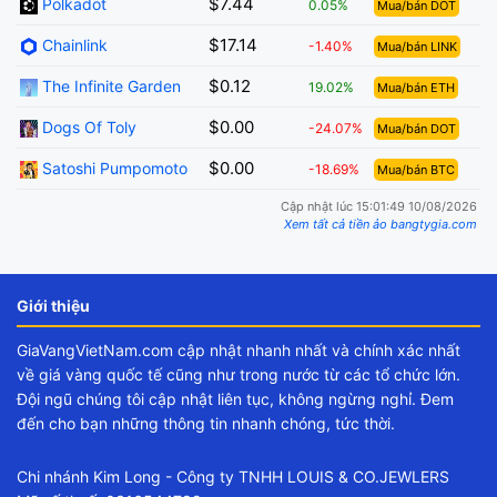
$7.44
Polkadot
0.05%
Mua/bán DOT
$17.14
Chainlink
-1.40%
Mua/bán LINK
$0.12
The Infinite Garden
19.02%
Mua/bán ETH
$0.00
Dogs Of Toly
-24.07%
Mua/bán DOT
$0.00
Satoshi Pumpomoto
-18.69%
Mua/bán BTC
Cập nhật lúc 15:01:49 10/08/2026
Xem tất cả tiền ảo bangtygia.com
Giới thiệu
GiaVangVietNam.com cập nhật nhanh nhất và chính xác nhất
về giá vàng quốc tế cũng như trong nước từ các tổ chức lớn.
Đội ngũ chúng tôi cập nhật liên tục, không ngừng nghỉ. Đem
đến cho bạn những thông tin nhanh chóng, tức thời.
Chi nhánh Kim Long - Công ty TNHH LOUIS & CO.JEWLERS