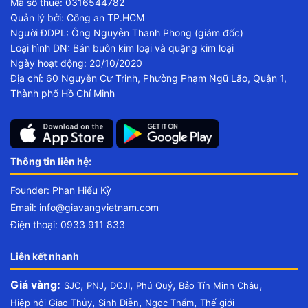
Mã số thuế: 0316544782
Quản lý bởi: Công an TP.HCM
Người ĐDPL: Ông Nguyễn Thanh Phong (giám đốc)
Loại hình DN: Bán buôn kim loại và quặng kim loại
Ngày hoạt động: 20/10/2020
Địa chỉ: 60 Nguyễn Cư Trinh, Phường Phạm Ngũ Lão, Quận 1,
Thành phố Hồ Chí Minh
Thông tin liên hệ:
Founder: Phan Hiếu Kỳ
Email:
info@giavangvietnam.com
Điện thoại: 0933 911 833
Liên kết nhanh
Giá vàng:
,
,
,
,
,
SJC
PNJ
DOJI
Phú Quý
Bảo Tín Minh Châu
,
,
,
Hiệp hội Giao Thủy
Sinh Diễn
Ngọc Thẩm
Thế giới