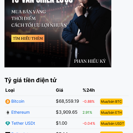
Tỷ giá tiền điện tử
Loại
Giá
%24h
$68,559.19
Bitcoin
-0.88%
Mua/bán BTC
$3,909.65
Ethereum
2.91%
Mua/bán ETH
$1.00
Tether USDt
-0.04%
Mua/bán USDT