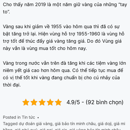
Cho thấy năm 2019 là một năm giữ vàng của những “tay
to”.
Vàng sau khi giảm về 1955 vào hôm qua thì đã có sự
bật tăng trở lại. Hiện vùng hỗ trợ 1955-1960 là vùng hỗ
trợ tốt để thúc đẩy giá vàng tăng giá. Do đó Vùng giá
này vẫn là vùng mua tốt cho hôm nay.
Vàng trong nước vẫn trên đà tăng khi các tiệm vàng lớn
niêm yết giá cao hơn hôm qua. Có thể tiếp tục mua để
có vị thế tốt khi vàng đang chuẩn bị cho cú nhảy của
thời đại.
4.9/5 - (92 bình chọn)
Posted in
Tin tức
Tagged
dự đoán giá vàng
,
giá bảo tín minh châu
,
giá doji
,
giá mi
hồng
,
giá phú quý
,
giá pnj
,
giá sjc
,
giá vàng bảo tín minh châu
,