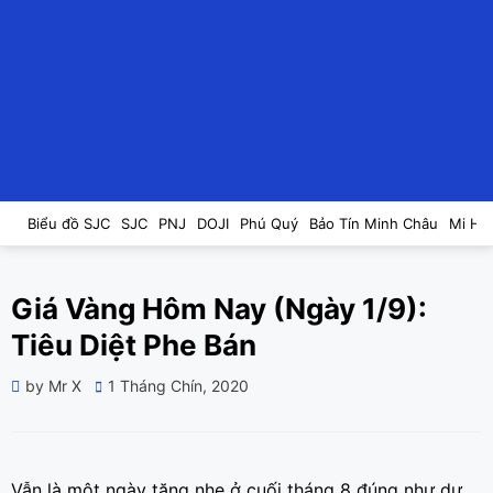
Biểu đồ SJC
SJC
PNJ
DOJI
Phú Quý
Bảo Tín Minh Châu
Mi Hồ
Giá Vàng Hôm Nay (Ngày 1/9):
Tiêu Diệt Phe Bán
Posted
by
Mr X
1 Tháng Chín, 2020
on
Vẫn là một ngày tăng nhẹ ở cuối tháng 8 đúng như dự