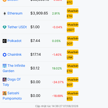
BTC
Mua/bán
$3,909.65
Ethereum
2.91%
ETH
Mua/bán
$1.00
Tether USDt
-0.04%
USDT
Mua/bán
$7.44
Polkadot
0.05%
DOT
Mua/bán
$17.14
Chainlink
-1.40%
LINK
The Infinite
Mua/bán
$0.12
19.02%
Garden
ETH
Dogs Of
Mua/bán
$0.00
-24.07%
Toly
DOT
Satoshi
Mua/bán
$0.00
-18.69%
Pumpomoto
BTC
Cập nhật lúc 14:36:27 07/08/2026