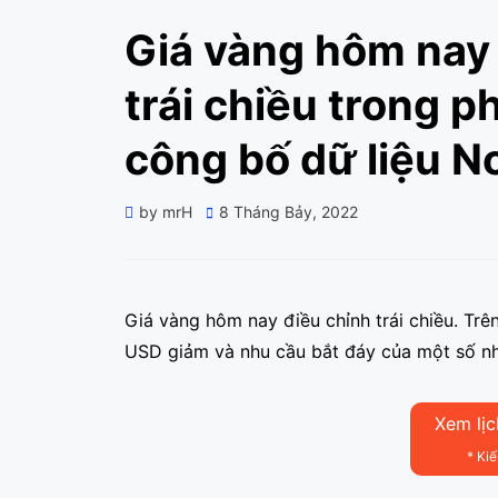
Giá vàng hôm nay 
trái chiều trong p
công bố dữ liệu N
Posted
by
mrH
8 Tháng Bảy, 2022
on
Giá vàng hôm nay điều chỉnh trái chiều. Trên
USD giảm và nhu cầu bắt đáy của một số nhà
Xem lịc
* Ki