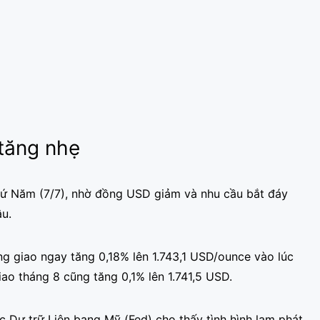
 tăng nhẹ
thứ Năm (7/7), nhờ đồng USD giảm và nhu cầu bắt đáy
âu.
ng giao ngay tăng 0,18% lên 1.743,1 USD/ounce vào lúc
iao tháng 8 cũng tăng 0,1% lên 1.741,5 USD.
 Dự trữ Liên bang Mỹ (Fed) cho thấy tình hình lạm phát