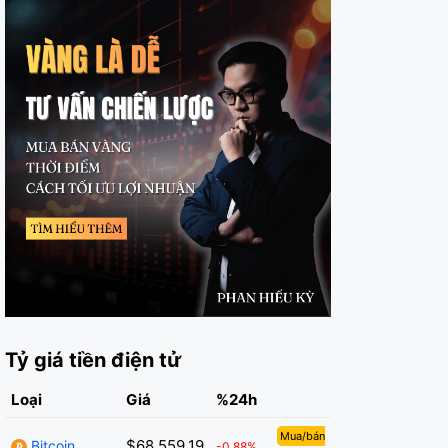
Tỷ giá tiền điện tử
Loại
Giá
%24h
Mua/bán
$68,559.19
Bitcoin
-0.88%