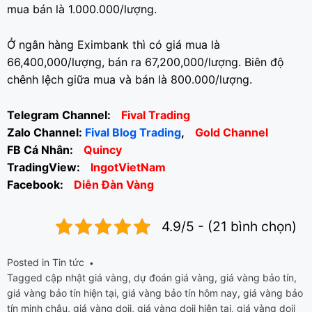
mua bán là 1.000.000/lượng.
Ở ngân hàng Eximbank thì có giá mua là
66,400,000/lượng, bán ra 67,200,000/lượng. Biên độ
chênh lệch giữa mua và bán là 800.000/lượng.
Telegram Channel:
Fival Trading
Zalo Channel:
Fival Blog Trading
,
Gold Channel
FB Cá Nhân:
Quincy
TradingView:
IngotVietNam
Facebook:
Diễn Đàn Vàng
4.9/5 - (21 bình chọn)
Posted in
Tin tức
Tagged
cập nhật giá vàng
,
dự đoán giá vàng
,
giá vàng bảo tín
,
giá vàng bảo tín hiện tại
,
giá vàng bảo tín hôm nay
,
giá vàng bảo
tín minh châu
,
giá vàng doji
,
giá vàng doji hiện tại
,
giá vàng doji