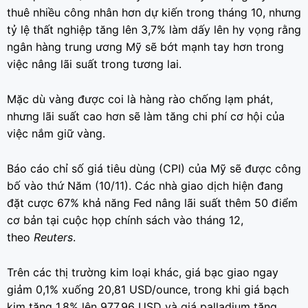
thuê nhiều công nhân hơn dự kiến ​​trong tháng 10, nhưng
tỷ lệ thất nghiệp tăng lên 3,7% làm dấy lên hy vọng rằng
ngân hàng trung ương Mỹ sẽ bớt mạnh tay hơn trong
việc nâng lãi suất trong tương lai.
Mặc dù vàng được coi là hàng rào chống lạm phát,
nhưng lãi suất cao hơn sẽ làm tăng chi phí cơ hội của
việc nắm giữ vàng.
Báo cáo chỉ số giá tiêu dùng (CPI) của Mỹ sẽ được công
bố vào thứ Năm (10/11). Các nhà giao dịch hiện đang
đặt cược 67% khả năng Fed nâng lãi suất thêm 50 điểm
cơ bản tại cuộc họp chính sách vào tháng 12,
theo
Reuters
.
Trên các thị trường kim loại khác, giá bạc giao ngay
giảm 0,1% xuống 20,81 USD/ounce, trong khi giá bạch
kim tăng 1,8% lên 977,96 USD và giá palladium tăng