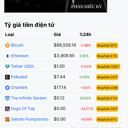
Tỷ giá tiền điện tử
Loại
Giá
%24h
$68,559.19
Bitcoin
-0.88%
Mua/bán BTC
$3,909.65
Ethereum
2.91%
Mua/bán ETH
$1.00
Tether USDt
-0.04%
Mua/bán USDT
$7.44
Polkadot
0.05%
Mua/bán DOT
$17.14
Chainlink
-1.40%
Mua/bán LINK
$0.12
The Infinite Garden
19.02%
Mua/bán ETH
$0.00
Dogs Of Toly
-24.07%
Mua/bán DOT
$0.00
Satoshi Pumpomoto
-18.69%
Mua/bán BTC