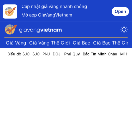
Cập nhật giá vàng nhanh chóng
Open
Mở app GiaVangVietnam
Giá Vàng
Giá Vàng Thế Giới
Giá Bạc
Giá Bạc Thế Giới
Biểu đồ SJC
SJC
PNJ
DOJI
Phú Quý
Bảo Tín Minh Châu
Mi Hồ