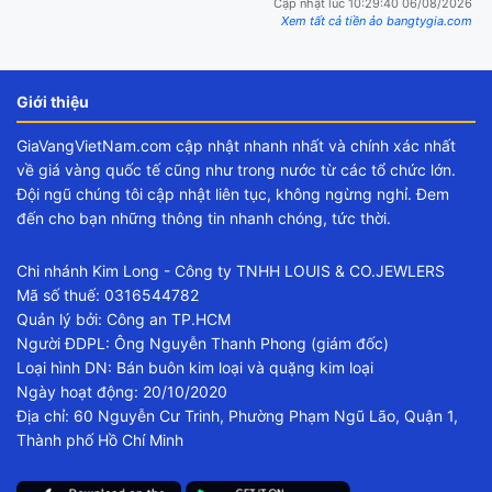
Cập nhật lúc 10:29:40 06/08/2026
Xem tất cả tiền ảo bangtygia.com
Giới thiệu
GiaVangVietNam.com cập nhật nhanh nhất và chính xác nhất
về giá vàng quốc tế cũng như trong nước từ các tổ chức lớn.
Đội ngũ chúng tôi cập nhật liên tục, không ngừng nghỉ. Đem
đến cho bạn những thông tin nhanh chóng, tức thời.
Chi nhánh Kim Long - Công ty TNHH LOUIS & CO.JEWLERS
Mã số thuế: 0316544782
Quản lý bởi: Công an TP.HCM
Người ĐDPL: Ông Nguyễn Thanh Phong (giám đốc)
Loại hình DN: Bán buôn kim loại và quặng kim loại
Ngày hoạt động: 20/10/2020
Địa chỉ: 60 Nguyễn Cư Trinh, Phường Phạm Ngũ Lão, Quận 1,
Thành phố Hồ Chí Minh