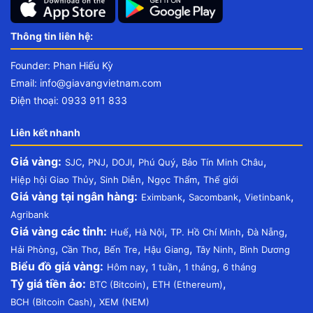
Thông tin liên hệ:
Founder: Phan Hiếu Kỳ
Email:
info@giavangvietnam.com
Điện thoại: 0933 911 833
Liên kết nhanh
Giá vàng:
,
,
,
,
,
SJC
PNJ
DOJI
Phú Quý
Bảo Tín Minh Châu
,
,
,
Hiệp hội Giao Thủy
Sinh Diễn
Ngọc Thẩm
Thế giới
Giá vàng tại ngân hàng:
,
,
,
Eximbank
Sacombank
Vietinbank
Agribank
Giá vàng các tỉnh:
,
,
,
,
Huế
Hà Nội
TP. Hồ Chí Minh
Đà Nẵng
,
,
,
,
,
Hải Phòng
Cần Thơ
Bến Tre
Hậu Giang
Tây Ninh
Bình Dương
Biểu đồ giá vàng:
,
,
,
Hôm nay
1 tuần
1 tháng
6 tháng
Tỷ giá tiền ảo:
,
,
BTC (Bitcoin)
ETH (Ethereum)
,
BCH (Bitcoin Cash)
XEM (NEM)