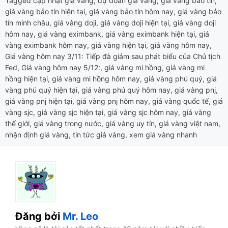
Tagged
cập nhật giá vàng
,
dự đoán giá vàng
,
giá vàng bảo tín
,
giá vàng bảo tín hiện tại
,
giá vàng bảo tín hôm nay
,
giá vàng bảo
tín minh châu
,
giá vàng doji
,
giá vàng doji hiện tại
,
giá vàng doji
hôm nay
,
giá vàng eximbank
,
giá vàng eximbank hiện tại
,
giá
vàng eximbank hôm nay
,
giá vàng hiện tại
,
giá vàng hôm nay
,
Giá vàng hôm nay 3/11: Tiếp đà giảm sau phát biểu của Chủ tịch
Fed
,
Giá vàng hôm nay 5/12:
,
giá vàng mi hồng
,
giá vàng mi
hồng hiện tại
,
giá vàng mi hồng hôm nay
,
giá vàng phú quý
,
giá
vàng phú quý hiện tại
,
giá vàng phú quý hôm nay
,
giá vàng pnj
,
giá vàng pnj hiện tại
,
giá vàng pnj hôm nay
,
giá vàng quốc tế
,
giá
vàng sjc
,
giá vàng sjc hiện tại
,
giá vàng sjc hôm nay
,
giá vàng
thế giới
,
giá vàng trong nước
,
giá vàng uy tín
,
giá vàng việt nam
,
nhận định giá vàng
,
tin tức giá vàng
,
xem giá vàng nhanh
Đăng bởi
Mr. Leo