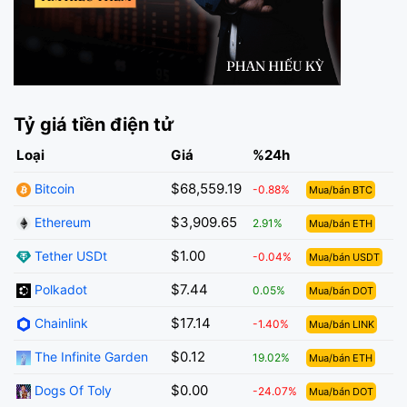
Tỷ giá tiền điện tử
Loại
Giá
%24h
$68,559.19
Bitcoin
-0.88%
Mua/bán BTC
$3,909.65
Ethereum
2.91%
Mua/bán ETH
$1.00
Tether USDt
-0.04%
Mua/bán USDT
$7.44
Polkadot
0.05%
Mua/bán DOT
$17.14
Chainlink
-1.40%
Mua/bán LINK
$0.12
The Infinite Garden
19.02%
Mua/bán ETH
$0.00
Dogs Of Toly
-24.07%
Mua/bán DOT