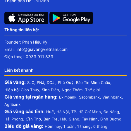
Thành phố Hồ Chí Minh
Thông tin liên hệ:
Founder: Phan Hiếu Kỳ
Email:
info@giavangvietnam.com
Điện thoại: 0933 911 833
Liên kết nhanh
Giá vàng:
,
,
,
,
,
SJC
PNJ
DOJI
Phú Quý
Bảo Tín Minh Châu
,
,
,
Hiệp hội Giao Thủy
Sinh Diễn
Ngọc Thẩm
Thế giới
Giá vàng tại ngân hàng:
,
,
,
Eximbank
Sacombank
Vietinbank
Agribank
Giá vàng các tỉnh:
,
,
,
,
Huế
Hà Nội
TP. Hồ Chí Minh
Đà Nẵng
,
,
,
,
,
Hải Phòng
Cần Thơ
Bến Tre
Hậu Giang
Tây Ninh
Bình Dương
Biểu đồ giá vàng:
,
,
,
Hôm nay
1 tuần
1 tháng
6 tháng