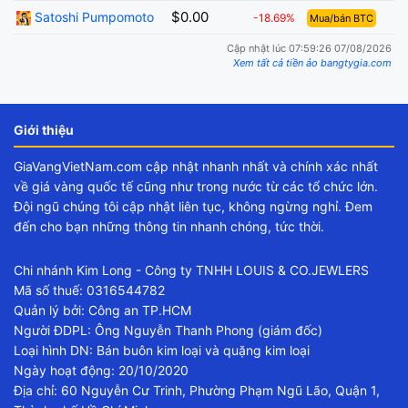
$0.00
Satoshi Pumpomoto
-18.69%
Mua/bán BTC
Cập nhật lúc 07:59:26 07/08/2026
Xem tất cả tiền ảo bangtygia.com
Giới thiệu
GiaVangVietNam.com cập nhật nhanh nhất và chính xác nhất
về giá vàng quốc tế cũng như trong nước từ các tổ chức lớn.
Đội ngũ chúng tôi cập nhật liên tục, không ngừng nghỉ. Đem
đến cho bạn những thông tin nhanh chóng, tức thời.
Chi nhánh Kim Long - Công ty TNHH LOUIS & CO.JEWLERS
Mã số thuế: 0316544782
Quản lý bởi: Công an TP.HCM
Người ĐDPL: Ông Nguyễn Thanh Phong (giám đốc)
Loại hình DN: Bán buôn kim loại và quặng kim loại
Ngày hoạt động: 20/10/2020
Địa chỉ: 60 Nguyễn Cư Trinh, Phường Phạm Ngũ Lão, Quận 1,