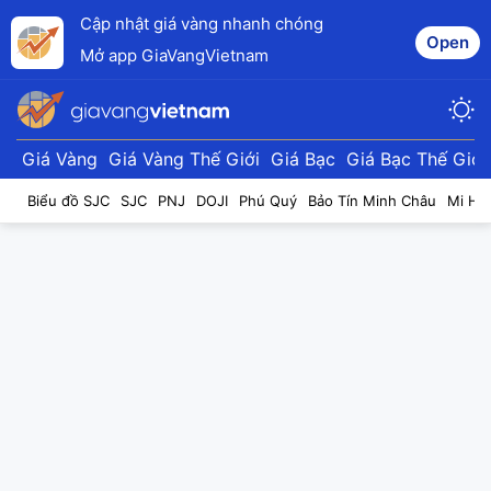
Cập nhật giá vàng nhanh chóng
Open
Mở app GiaVangVietnam
Giá Vàng
Giá Vàng Thế Giới
Giá Bạc
Giá Bạc Thế Giới
Biểu đồ SJC
SJC
PNJ
DOJI
Phú Quý
Bảo Tín Minh Châu
Mi Hồ