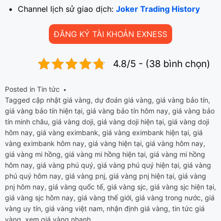
Channel lịch sử giao dịch:
Joker Trading History
ĐĂNG KÝ TÀI KHOẢN EXNESS
4.8/5 - (38 bình chọn)
Posted in
Tin tức
Tagged
cập nhật giá vàng
,
dự đoán giá vàng
,
giá vàng bảo tín
,
giá vàng bảo tín hiện tại
,
giá vàng bảo tín hôm nay
,
giá vàng bảo
tín minh châu
,
giá vàng doji
,
giá vàng doji hiện tại
,
giá vàng doji
hôm nay
,
giá vàng eximbank
,
giá vàng eximbank hiện tại
,
giá
vàng eximbank hôm nay
,
giá vàng hiện tại
,
giá vàng hôm nay
,
giá vàng mi hồng
,
giá vàng mi hồng hiện tại
,
giá vàng mi hồng
hôm nay
,
giá vàng phú quý
,
giá vàng phú quý hiện tại
,
giá vàng
phú quý hôm nay
,
giá vàng pnj
,
giá vàng pnj hiện tại
,
giá vàng
pnj hôm nay
,
giá vàng quốc tế
,
giá vàng sjc
,
giá vàng sjc hiện tại
,
giá vàng sjc hôm nay
,
giá vàng thế giới
,
giá vàng trong nước
,
giá
vàng uy tín
,
giá vàng việt nam
,
nhận định giá vàng
,
tin tức giá
vàng
,
xem giá vàng nhanh