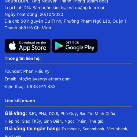
Người ĐDPL: Ông Nguyễn Thanh Phong (giám đốc)
Loại hình DN: Bán buôn kim loại và quặng kim loại
Ngày hoạt động: 20/10/2020
Địa chỉ: 60 Nguyễn Cư Trinh, Phường Phạm Ngũ Lão, Quận 1,
Thành phố Hồ Chí Minh
Thông tin liên hệ:
Founder: Phan Hiếu Kỳ
Email:
info@giavangvietnam.com
Điện thoại: 0933 911 833
Liên kết nhanh
Giá vàng:
,
,
,
,
,
SJC
PNJ
DOJI
Phú Quý
Bảo Tín Minh Châu
,
,
,
Hiệp hội Giao Thủy
Sinh Diễn
Ngọc Thẩm
Thế giới
Giá vàng tại ngân hàng:
,
,
,
Eximbank
Sacombank
Vietinbank
Agribank