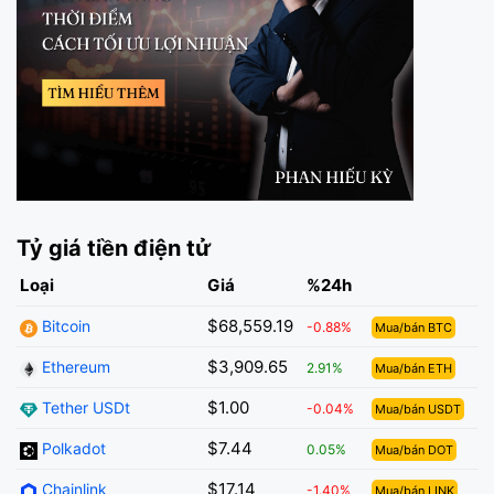
Tỷ giá tiền điện tử
Loại
Giá
%24h
$68,559.19
Bitcoin
-0.88%
Mua/bán BTC
$3,909.65
Ethereum
2.91%
Mua/bán ETH
$1.00
Tether USDt
-0.04%
Mua/bán USDT
$7.44
Polkadot
0.05%
Mua/bán DOT
$17.14
Chainlink
-1.40%
Mua/bán LINK