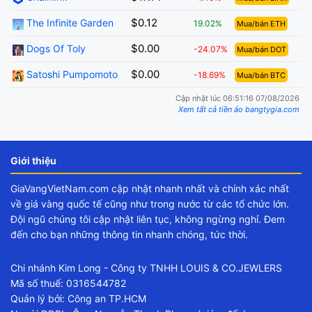
$0.12
The Infinite Garden
19.02%
Mua/bán ETH
$0.00
Dogs Of Toly
-24.07%
Mua/bán DOT
$0.00
Satoshi Pumpomoto
-18.69%
Mua/bán BTC
Cập nhật lúc 06:51:16 07/08/2026
Xem tất cả tiền ảo bangtygia.com
Giới thiệu
GiaVangVietNam.com cập nhật nhanh nhất và chính xác nhất
về giá vàng quốc tế cũng như trong nước từ các tổ chức lớn.
Đội ngũ chúng tôi cập nhật liên tục, không ngừng nghỉ. Đem
đến cho bạn những thông tin nhanh chóng, tức thời.
Chi nhánh Kim Long - Công ty TNHH LOUIS & CO.JEWLERS
Mã số thuế: 0316544782
Quản lý bởi: Công an TP.HCM