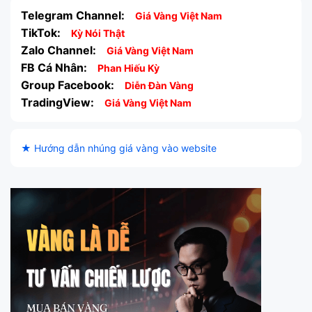
Telegram Channel:
Giá Vàng Việt Nam
TikTok:
Kỳ Nói Thật
Zalo Channel:
Giá Vàng Việt Nam
FB Cá Nhân:
Phan Hiếu Kỳ
Group Facebook:
Diễn Đàn Vàng
TradingView:
Giá Vàng Việt Nam
★ Hướng dẫn nhúng giá vàng vào website