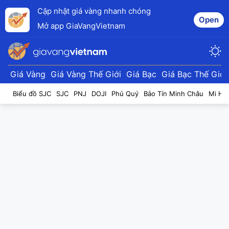
Cập nhật giá vàng nhanh chóng
Open
Mở app GiaVangVietnam
Giá Vàng
Giá Vàng Thế Giới
Giá Bạc
Giá Bạc Thế Giới
Biểu đồ SJC
SJC
PNJ
DOJI
Phú Quý
Bảo Tín Minh Châu
Mi Hồ