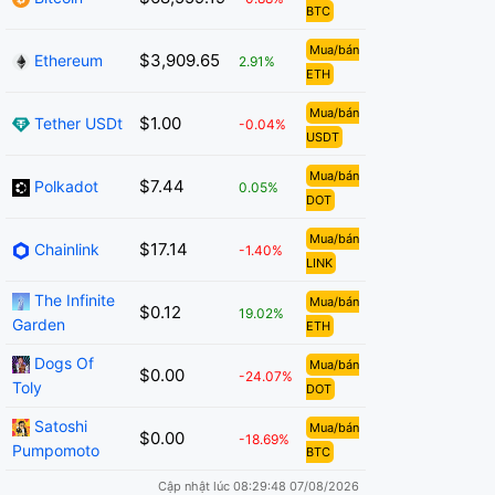
BTC
Mua/bán
$3,909.65
Ethereum
2.91%
ETH
Mua/bán
$1.00
Tether USDt
-0.04%
USDT
Mua/bán
$7.44
Polkadot
0.05%
DOT
Mua/bán
$17.14
Chainlink
-1.40%
LINK
The Infinite
Mua/bán
$0.12
19.02%
Garden
ETH
Dogs Of
Mua/bán
$0.00
-24.07%
Toly
DOT
Satoshi
Mua/bán
$0.00
-18.69%
Pumpomoto
BTC
Cập nhật lúc 08:29:48 07/08/2026