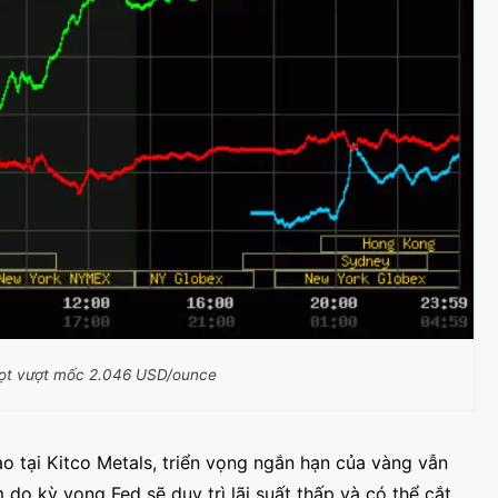
vọt vượt mốc 2.046 USD/ounce
o tại Kitco Metals, triển vọng ngắn hạn của vàng vẫn
 do kỳ vọng Fed sẽ duy trì lãi suất thấp và có thể cắt