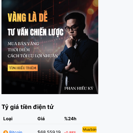
Tỷ giá tiền điện tử
Loại
Giá
%24h
Mua/bán
$68,559.19
Bitcoin
-0.88%