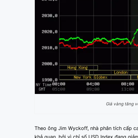
Giá vàng tăng 
Theo ông Jim Wyckoff, nhà phân tích cấp ca
khả quan, bởi vì chỉ số USD Index đang giảm