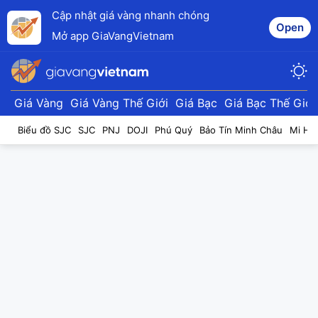
Cập nhật giá vàng nhanh chóng
Open
Mở app GiaVangVietnam
Giá Vàng
Giá Vàng Thế Giới
Giá Bạc
Giá Bạc Thế Giới
Biểu đồ SJC
SJC
PNJ
DOJI
Phú Quý
Bảo Tín Minh Châu
Mi Hồ