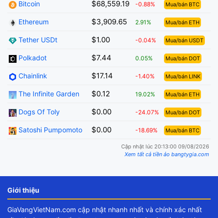
$68,559.19
Bitcoin
-0.88%
Mua/bán BTC
$3,909.65
Ethereum
2.91%
Mua/bán ETH
$1.00
Tether USDt
-0.04%
Mua/bán USDT
$7.44
Polkadot
0.05%
Mua/bán DOT
$17.14
Chainlink
-1.40%
Mua/bán LINK
$0.12
The Infinite Garden
19.02%
Mua/bán ETH
$0.00
Dogs Of Toly
-24.07%
Mua/bán DOT
$0.00
Satoshi Pumpomoto
-18.69%
Mua/bán BTC
Cập nhật lúc 20:13:00 09/08/2026
Xem tất cả tiền ảo bangtygia.com
Giới thiệu
GiaVangVietNam.com cập nhật nhanh nhất và chính xác nhất