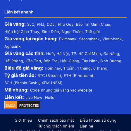
Liên kết nhanh
Giá vàng:
,
,
,
,
,
SJC
PNJ
DOJI
Phú Quý
Bảo Tín Minh Châu
,
,
,
Hiệp hội Giao Thủy
Sinh Diễn
Ngọc Thẩm
Thế giới
Giá vàng tại ngân hàng:
,
,
,
Eximbank
Sacombank
Vietinbank
Agribank
Giá vàng các tỉnh:
,
,
,
,
Huế
Hà Nội
TP. Hồ Chí Minh
Đà Nẵng
,
,
,
,
,
Hải Phòng
Cần Thơ
Bến Tre
Hậu Giang
Tây Ninh
Bình Dương
Biểu đồ giá vàng:
,
,
,
Hôm nay
1 tuần
1 tháng
6 tháng
Tỷ giá tiền ảo:
,
,
BTC (Bitcoin)
ETH (Ethereum)
,
BCH (Bitcoin Cash)
XEM (NEM)
Mã nhúng:
Code nhúng giá vàng vào website
Liên kết:
,
Live Now
Hullo
DMCA
PROTECTED
Giới thiệu
Chính sách bảo mật
Điều khoản sử dụng
Từ chối trách nhiệm
Liên hệ