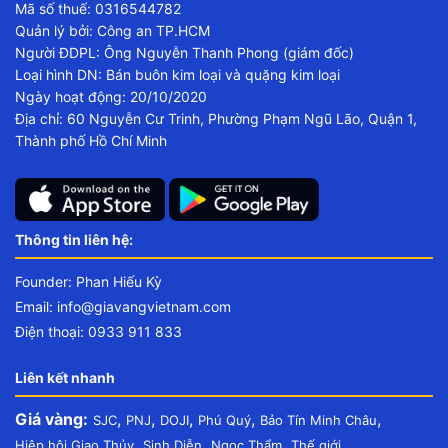
Mã số thuế: 0316544782
Quản lý bởi: Công an TP.HCM
Người ĐDPL: Ông Nguyễn Thanh Phong (giám đốc)
Loại hình DN: Bán buôn kim loại và quặng kim loại
Ngày hoạt động: 20/10/2020
Địa chỉ: 60 Nguyễn Cư Trinh, Phường Phạm Ngũ Lão, Quận 1,
Thành phố Hồ Chí Minh
Thông tin liên hệ:
Founder: Phan Hiếu Kỳ
Email:
info@giavangvietnam.com
Điện thoại: 0933 911 833
Liên kết nhanh
Giá vàng:
,
,
,
,
,
SJC
PNJ
DOJI
Phú Quý
Bảo Tín Minh Châu
,
,
,
Hiệp hội Giao Thủy
Sinh Diễn
Ngọc Thẩm
Thế giới