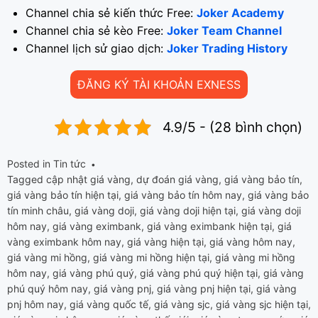
Channel chia sẻ kiến thức Free:
Joker Academy
Channel chia sẻ kèo Free:
Joker Team Channel
Channel lịch sử giao dịch:
Joker Trading History
ĐĂNG KÝ TÀI KHOẢN EXNESS
4.9/5 - (28 bình chọn)
Posted in
Tin tức
Tagged
cập nhật giá vàng
,
dự đoán giá vàng
,
giá vàng bảo tín
,
giá vàng bảo tín hiện tại
,
giá vàng bảo tín hôm nay
,
giá vàng bảo
tín minh châu
,
giá vàng doji
,
giá vàng doji hiện tại
,
giá vàng doji
hôm nay
,
giá vàng eximbank
,
giá vàng eximbank hiện tại
,
giá
vàng eximbank hôm nay
,
giá vàng hiện tại
,
giá vàng hôm nay
,
giá vàng mi hồng
,
giá vàng mi hồng hiện tại
,
giá vàng mi hồng
hôm nay
,
giá vàng phú quý
,
giá vàng phú quý hiện tại
,
giá vàng
phú quý hôm nay
,
giá vàng pnj
,
giá vàng pnj hiện tại
,
giá vàng
pnj hôm nay
,
giá vàng quốc tế
,
giá vàng sjc
,
giá vàng sjc hiện tại
,