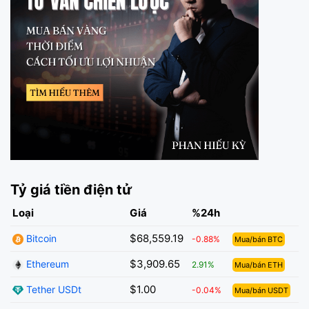
Tỷ giá tiền điện tử
Loại
Giá
%24h
$68,559.19
Bitcoin
-0.88%
Mua/bán BTC
$3,909.65
Ethereum
2.91%
Mua/bán ETH
$1.00
Tether USDt
-0.04%
Mua/bán USDT