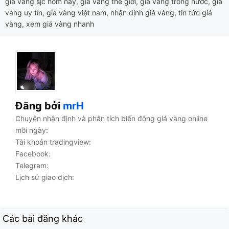
giá vàng sjc hôm nay
,
giá vàng thế giới
,
giá vàng trong nước
,
giá
vàng uy tín
,
giá vàng việt nam
,
nhận định giá vàng
,
tin tức giá
vàng
,
xem giá vàng nhanh
Đăng bởi
mrH
Chuyên nhận định và phân tích biến động giá vàng online
mỗi ngày:
Tài khoản tradingview:
Facebook:
Telegram:
Lịch sử giao dịch:
Các bài đăng khác