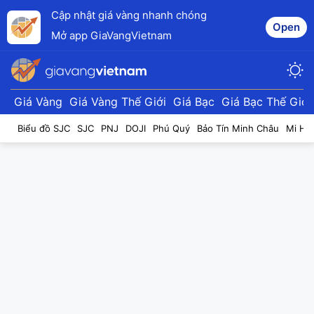
Cập nhật giá vàng nhanh chóng
Open
Mở app GiaVangVietnam
Giá Vàng
Giá Vàng Thế Giới
Giá Bạc
Giá Bạc Thế Giới
Biểu đồ SJC
SJC
PNJ
DOJI
Phú Quý
Bảo Tín Minh Châu
Mi Hồ