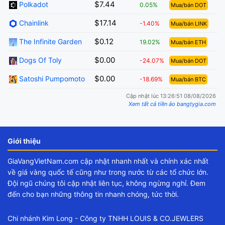
$7.44
Polkadot
0.05%
Mua/bán DOT
$17.14
Chainlink
-1.40%
Mua/bán LINK
$0.12
The Infinite Garden
19.02%
Mua/bán ETH
$0.00
Dogs Of Toly
-24.07%
Mua/bán DOT
$0.00
Satoshi Pumpomoto
-18.69%
Mua/bán BTC
Cập nhật lúc 13:26:51 08/08/2026
Xem tất cả tiền ảo bangtygia.com
Giới thiệu
GiaVangVietNam.com cập nhật nhanh nhất và chính xác nhất
về giá vàng quốc tế cũng như trong nước từ các tổ chức lớn.
Đội ngũ chúng tôi cập nhật liên tục, không ngừng nghỉ. Đem
đến cho bạn những thông tin nhanh chóng, tức thời.
Chi nhánh Kim Long - Công ty TNHH LOUIS & CO.JEWLERS