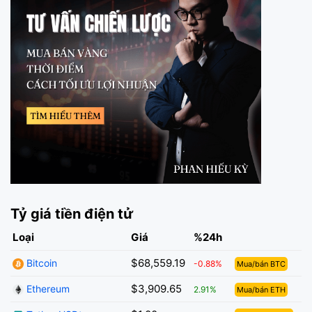
Tỷ giá tiền điện tử
Loại
Giá
%24h
$68,559.19
Bitcoin
-0.88%
Mua/bán BTC
$3,909.65
Ethereum
2.91%
Mua/bán ETH