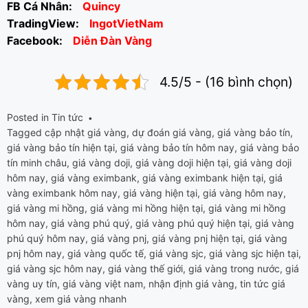
FB Cá Nhân:
Quincy
TradingView:
IngotVietNam
Facebook:
Diễn Đàn Vàng
4.5/5 - (16 bình chọn)
Posted in
Tin tức
Tagged
cập nhật giá vàng
,
dự đoán giá vàng
,
giá vàng bảo tín
,
giá vàng bảo tín hiện tại
,
giá vàng bảo tín hôm nay
,
giá vàng bảo
tín minh châu
,
giá vàng doji
,
giá vàng doji hiện tại
,
giá vàng doji
hôm nay
,
giá vàng eximbank
,
giá vàng eximbank hiện tại
,
giá
vàng eximbank hôm nay
,
giá vàng hiện tại
,
giá vàng hôm nay
,
giá vàng mi hồng
,
giá vàng mi hồng hiện tại
,
giá vàng mi hồng
hôm nay
,
giá vàng phú quý
,
giá vàng phú quý hiện tại
,
giá vàng
phú quý hôm nay
,
giá vàng pnj
,
giá vàng pnj hiện tại
,
giá vàng
pnj hôm nay
,
giá vàng quốc tế
,
giá vàng sjc
,
giá vàng sjc hiện tại
,
giá vàng sjc hôm nay
,
giá vàng thế giới
,
giá vàng trong nước
,
giá
vàng uy tín
,
giá vàng việt nam
,
nhận định giá vàng
,
tin tức giá
vàng
,
xem giá vàng nhanh