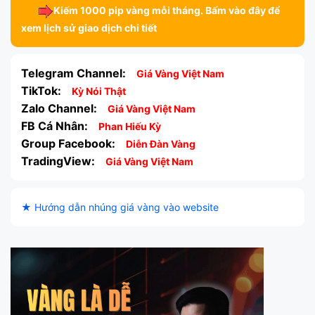
Kiếm 1000 pip vàng mỗi tháng. Bấm vào đây để
xem lịch sử giao dịch chi tiết
Telegram Channel:
Giá Vàng Việt Nam
TikTok:
Kỳ Nói Thật
Zalo Channel:
Giá Vàng Việt Nam
FB Cá Nhân:
Phan Hiếu Kỳ
Group Facebook:
Diễn Đàn Vàng
TradingView:
Giá Vàng Việt Nam
★ Hướng dẫn nhúng giá vàng vào website