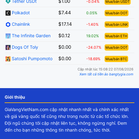
$1.00
Tether USDt
-0.04%
Mua/bán USDT
$7.44
Polkadot
0.05%
Mua/bán DOT
$17.14
Chainlink
-1.40%
Mua/bán LINK
$0.12
The Infinite Garden
19.02%
Mua/bán ETH
$0.00
Dogs Of Toly
-24.07%
Mua/bán DOT
$0.00
Satoshi Pumpomoto
-18.69%
Mua/bán BTC
Cập nhật lúc 15:08:22 07/08/2026
Xem tất cả tiền ảo bangtygia.com
Giới thiệu
GiaVangVietNam.com cập nhật nhanh nhất và chính xác nhất
về giá vàng quốc tế cũng như trong nước từ các tổ chức lớn.
Đội ngũ chúng tôi cập nhật liên tục, không ngừng nghỉ. Đem
đến cho bạn những thông tin nhanh chóng, tức thời.