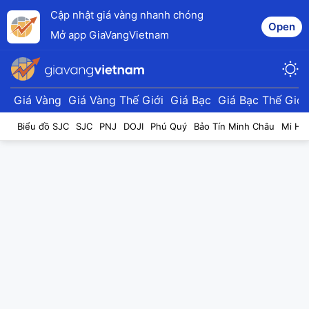
Cập nhật giá vàng nhanh chóng
Open
Mở app GiaVangVietnam
Giá Vàng
Giá Vàng Thế Giới
Giá Bạc
Giá Bạc Thế Giới
Biểu đồ SJC
SJC
PNJ
DOJI
Phú Quý
Bảo Tín Minh Châu
Mi Hồ