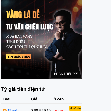
Tỷ giá tiền điện tử
Loại
Giá
%24h
Mua/bán
$68,559.19
Bitcoin
-0.88%