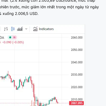
gay mất 1,2% xuống còn 2.003,89 USD/ounce, mức thấp
 phiên trước, mức giảm lớn nhất trong một ngày từ ngày
2% xuống 2.006,5 USD.