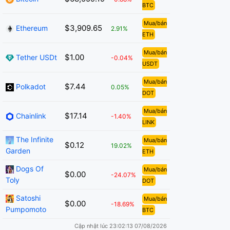
BTC
Mua/bán
$3,909.65
Ethereum
2.91%
ETH
Mua/bán
$1.00
Tether USDt
-0.04%
USDT
Mua/bán
$7.44
Polkadot
0.05%
DOT
Mua/bán
$17.14
Chainlink
-1.40%
LINK
The Infinite
Mua/bán
$0.12
19.02%
Garden
ETH
Dogs Of
Mua/bán
$0.00
-24.07%
Toly
DOT
Satoshi
Mua/bán
$0.00
-18.69%
Pumpomoto
BTC
Cập nhật lúc 23:02:13 07/08/2026