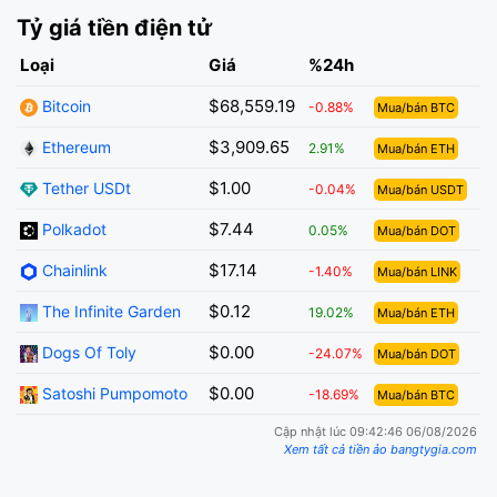
Tỷ giá tiền điện tử
Loại
Giá
%24h
$68,559.19
Bitcoin
-0.88%
Mua/bán BTC
$3,909.65
Ethereum
2.91%
Mua/bán ETH
$1.00
Tether USDt
-0.04%
Mua/bán USDT
$7.44
Polkadot
0.05%
Mua/bán DOT
$17.14
Chainlink
-1.40%
Mua/bán LINK
$0.12
The Infinite Garden
19.02%
Mua/bán ETH
$0.00
Dogs Of Toly
-24.07%
Mua/bán DOT
$0.00
Satoshi Pumpomoto
-18.69%
Mua/bán BTC
Cập nhật lúc 09:42:46 06/08/2026
Xem tất cả tiền ảo bangtygia.com