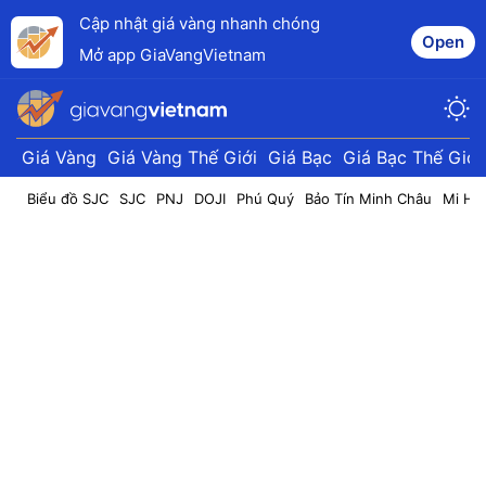
Cập nhật giá vàng nhanh chóng
Open
Mở app GiaVangVietnam
Giá Vàng
Giá Vàng Thế Giới
Giá Bạc
Giá Bạc Thế Giới
Biểu đồ SJC
SJC
PNJ
DOJI
Phú Quý
Bảo Tín Minh Châu
Mi Hồ