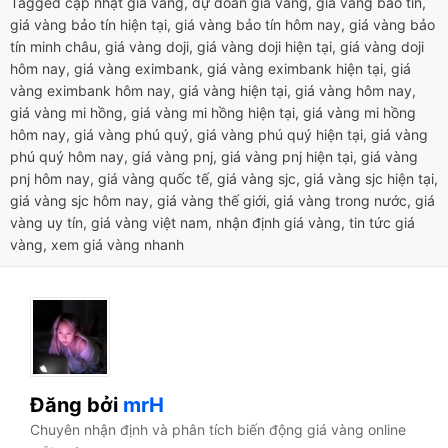
Tagged
cập nhật giá vàng
,
dự đoán giá vàng
,
giá vàng bảo tín
,
giá vàng bảo tín hiện tại
,
giá vàng bảo tín hôm nay
,
giá vàng bảo
tín minh châu
,
giá vàng doji
,
giá vàng doji hiện tại
,
giá vàng doji
hôm nay
,
giá vàng eximbank
,
giá vàng eximbank hiện tại
,
giá
vàng eximbank hôm nay
,
giá vàng hiện tại
,
giá vàng hôm nay
,
giá vàng mi hồng
,
giá vàng mi hồng hiện tại
,
giá vàng mi hồng
hôm nay
,
giá vàng phú quý
,
giá vàng phú quý hiện tại
,
giá vàng
phú quý hôm nay
,
giá vàng pnj
,
giá vàng pnj hiện tại
,
giá vàng
pnj hôm nay
,
giá vàng quốc tế
,
giá vàng sjc
,
giá vàng sjc hiện tại
,
giá vàng sjc hôm nay
,
giá vàng thế giới
,
giá vàng trong nước
,
giá
vàng uy tín
,
giá vàng việt nam
,
nhận định giá vàng
,
tin tức giá
vàng
,
xem giá vàng nhanh
Đăng bởi
mrH
Chuyên nhận định và phân tích biến động giá vàng online