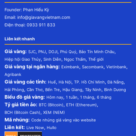
Founder: Phan Hiếu Kỳ
Email:
info@giavangvietnam.com
Điện thoại: 0933 911 833
Liên kết nhanh
Giá vàng:
,
,
,
,
,
SJC
PNJ
DOJI
Phú Quý
Bảo Tín Minh Châu
,
,
,
Hiệp hội Giao Thủy
Sinh Diễn
Ngọc Thẩm
Thế giới
Giá vàng tại ngân hàng:
,
,
,
Eximbank
Sacombank
Vietinbank
Agribank
Giá vàng các tỉnh:
,
,
,
,
Huế
Hà Nội
TP. Hồ Chí Minh
Đà Nẵng
,
,
,
,
,
Hải Phòng
Cần Thơ
Bến Tre
Hậu Giang
Tây Ninh
Bình Dương
Biểu đồ giá vàng:
,
,
,
Hôm nay
1 tuần
1 tháng
6 tháng
Tỷ giá tiền ảo:
,
,
BTC (Bitcoin)
ETH (Ethereum)
,
BCH (Bitcoin Cash)
XEM (NEM)
Mã nhúng:
Code nhúng giá vàng vào website
Liên kết:
,
Live Now
Hullo