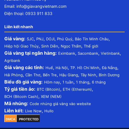
Email:
info@giavangvietnam.com
Điện thoại: 0933 911 833
Liên kết nhanh
Giá vàng:
,
,
,
,
,
SJC
PNJ
DOJI
Phú Quý
Bảo Tín Minh Châu
,
,
,
Hiệp hội Giao Thủy
Sinh Diễn
Ngọc Thẩm
Thế giới
Giá vàng tại ngân hàng:
,
,
,
Eximbank
Sacombank
Vietinbank
Agribank
Giá vàng các tỉnh:
,
,
,
,
Huế
Hà Nội
TP. Hồ Chí Minh
Đà Nẵng
,
,
,
,
,
Hải Phòng
Cần Thơ
Bến Tre
Hậu Giang
Tây Ninh
Bình Dương
Biểu đồ giá vàng:
,
,
,
Hôm nay
1 tuần
1 tháng
6 tháng
Tỷ giá tiền ảo:
,
,
BTC (Bitcoin)
ETH (Ethereum)
,
BCH (Bitcoin Cash)
XEM (NEM)
Mã nhúng:
Code nhúng giá vàng vào website
Liên kết:
,
Live Now
Hullo
DMCA
PROTECTED