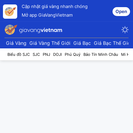
Cập nhật giá vàng nhanh chóng
Open
Mở app GiaVangVietnam
Giá Vàng
Giá Vàng Thế Giới
Giá Bạc
Giá Bạc Thế Giới
Biểu đồ SJC
SJC
PNJ
DOJI
Phú Quý
Bảo Tín Minh Châu
Mi Hồ