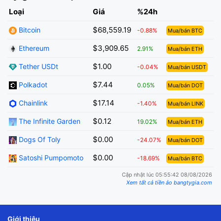
Loại
Giá
%24h
$68,559.19
Bitcoin
-0.88%
Mua/bán BTC
$3,909.65
Ethereum
2.91%
Mua/bán ETH
$1.00
Tether USDt
-0.04%
Mua/bán USDT
$7.44
Polkadot
0.05%
Mua/bán DOT
$17.14
Chainlink
-1.40%
Mua/bán LINK
$0.12
The Infinite Garden
19.02%
Mua/bán ETH
$0.00
Dogs Of Toly
-24.07%
Mua/bán DOT
$0.00
Satoshi Pumpomoto
-18.69%
Mua/bán BTC
Cập nhật lúc 05:55:42 08/08/2026
Xem tất cả tiền ảo bangtygia.com
Giới thiệu