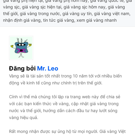
giá vàng pnj hiện tại
,
giá vàng pnj hôm nay
,
giá vàng quốc tế
,
giá
vàng sjc
,
giá vàng sjc hiện tại
,
giá vàng sjc hôm nay
,
giá vàng
thế giới
,
giá vàng trong nước
,
giá vàng uy tín
,
giá vàng việt nam
,
nhận định giá vàng
,
tin tức giá vàng
,
xem giá vàng nhanh
Đăng bởi
Mr. Leo
Vàng sẽ là tài sản tốt nhất trong 10 năm tới với nhiều biến
động về kinh tế cũng như chính trị trên thế giới.
Cính vì thế mà chúng tôi lập ra trang web này để chia sẻ
với các bạn kiến thức về vàng, cập nhật giá vàng trong
nước và thế giới, hướng dẫn cách đầu tư hay lướt sóng
vàng hiệu quả.
Rất mong nhận được sự ủng hộ từ mọi người. Giá vàng Việt