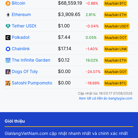
$68,559.19
Bitcoin
-0.88%
Mua/bán BTC
$3,909.65
Ethereum
2.91%
Mua/bán ETH
$1.00
Tether USDt
-0.04%
Mua/bán USDT
$7.44
Polkadot
0.05%
Mua/bán DOT
$17.14
Chainlink
-1.40%
Mua/bán LINK
$0.12
The Infinite Garden
19.02%
Mua/bán ETH
$0.00
Dogs Of Toly
-24.07%
Mua/bán DOT
$0.00
Satoshi Pumpomoto
-18.69%
Mua/bán BTC
Cập nhật lúc 18:03:17 07/08/2026
Xem tất cả tiền ảo bangtygia.com
Giới thiệu
GiaVangVietNam.com cập nhật nhanh nhất và chính xác nhất