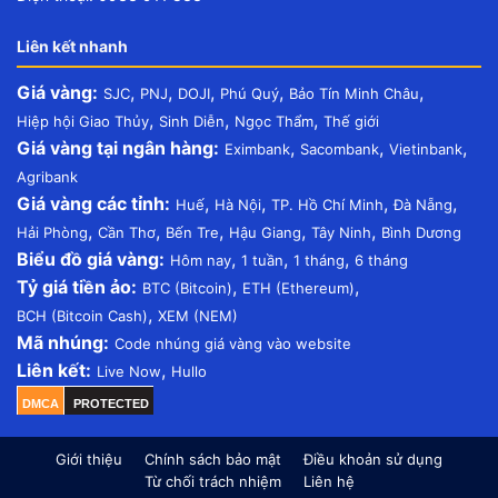
Liên kết nhanh
Giá vàng:
,
,
,
,
,
SJC
PNJ
DOJI
Phú Quý
Bảo Tín Minh Châu
,
,
,
Hiệp hội Giao Thủy
Sinh Diễn
Ngọc Thẩm
Thế giới
Giá vàng tại ngân hàng:
,
,
,
Eximbank
Sacombank
Vietinbank
Agribank
Giá vàng các tỉnh:
,
,
,
,
Huế
Hà Nội
TP. Hồ Chí Minh
Đà Nẵng
,
,
,
,
,
Hải Phòng
Cần Thơ
Bến Tre
Hậu Giang
Tây Ninh
Bình Dương
Biểu đồ giá vàng:
,
,
,
Hôm nay
1 tuần
1 tháng
6 tháng
Tỷ giá tiền ảo:
,
,
BTC (Bitcoin)
ETH (Ethereum)
,
BCH (Bitcoin Cash)
XEM (NEM)
Mã nhúng:
Code nhúng giá vàng vào website
Liên kết:
,
Live Now
Hullo
DMCA
PROTECTED
Giới thiệu
Chính sách bảo mật
Điều khoản sử dụng
Từ chối trách nhiệm
Liên hệ