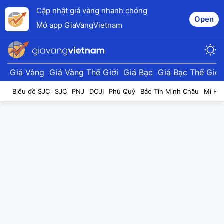
Cập nhật giá vàng nhanh chóng
Open
Mở app GiaVangVietnam
Giá Vàng
Giá Vàng Thế Giới
Giá Bạc
Giá Bạc Thế Giới
Biểu đồ SJC
SJC
PNJ
DOJI
Phú Quý
Bảo Tín Minh Châu
Mi Hồ