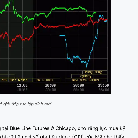
 giới tiếp tục lập đỉnh mới
ng tại Blue Line Futures ở Chicago, cho rằng lực mua kỹ
 khi dữ liệu chỉ số giá tiêu dùng (CPI) của Mỹ cho thấy