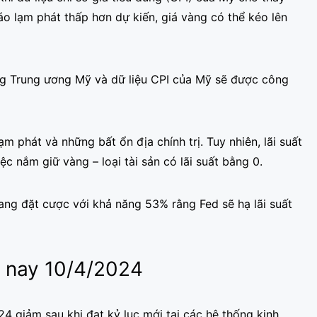
o lạm phát thấp hơn dự kiến, giá vàng có thể kéo lên
g Trung ương Mỹ và dữ liệu CPI của Mỹ sẽ được công
ạm phát và những bất ổn địa chính trị. Tuy nhiên, lãi suất
c nắm giữ vàng – loại tài sản có lãi suất bằng 0.
ang đặt cược với khả năng 53% rằng Fed sẽ hạ lãi suất
 nay 10/4/2024
 giảm sau khi đạt kỷ lục mới tại các hệ thống kinh