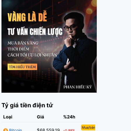
Tỷ giá tiền điện tử
Loại
Giá
%24h
Mua/bán
$68,559.19
Bitcoin
-0.88%