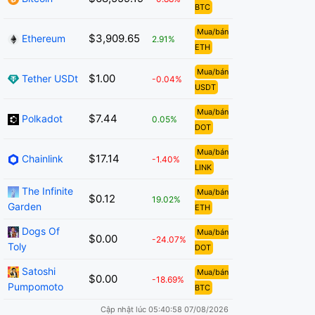
BTC
Mua/bán
$3,909.65
Ethereum
2.91%
ETH
Mua/bán
$1.00
Tether USDt
-0.04%
USDT
Mua/bán
$7.44
Polkadot
0.05%
DOT
Mua/bán
$17.14
Chainlink
-1.40%
LINK
The Infinite
Mua/bán
$0.12
19.02%
Garden
ETH
Dogs Of
Mua/bán
$0.00
-24.07%
Toly
DOT
Satoshi
Mua/bán
$0.00
-18.69%
Pumpomoto
BTC
Cập nhật lúc 05:40:58 07/08/2026