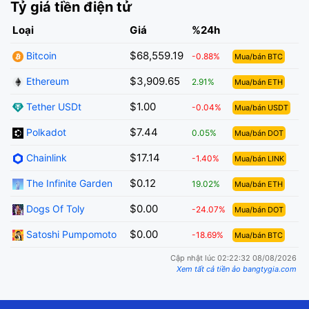
Tỷ giá tiền điện tử
Loại
Giá
%24h
$68,559.19
Bitcoin
-0.88%
Mua/bán BTC
$3,909.65
Ethereum
2.91%
Mua/bán ETH
$1.00
Tether USDt
-0.04%
Mua/bán USDT
$7.44
Polkadot
0.05%
Mua/bán DOT
$17.14
Chainlink
-1.40%
Mua/bán LINK
$0.12
The Infinite Garden
19.02%
Mua/bán ETH
$0.00
Dogs Of Toly
-24.07%
Mua/bán DOT
$0.00
Satoshi Pumpomoto
-18.69%
Mua/bán BTC
Cập nhật lúc 02:22:32 08/08/2026
Xem tất cả tiền ảo bangtygia.com