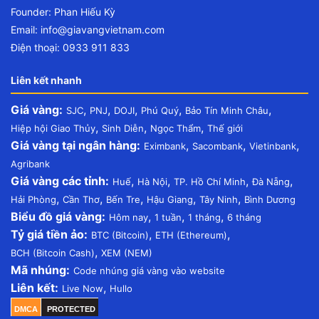
Founder: Phan Hiếu Kỳ
Email:
info@giavangvietnam.com
Điện thoại: 0933 911 833
Liên kết nhanh
Giá vàng:
,
,
,
,
,
SJC
PNJ
DOJI
Phú Quý
Bảo Tín Minh Châu
,
,
,
Hiệp hội Giao Thủy
Sinh Diễn
Ngọc Thẩm
Thế giới
Giá vàng tại ngân hàng:
,
,
,
Eximbank
Sacombank
Vietinbank
Agribank
Giá vàng các tỉnh:
,
,
,
,
Huế
Hà Nội
TP. Hồ Chí Minh
Đà Nẵng
,
,
,
,
,
Hải Phòng
Cần Thơ
Bến Tre
Hậu Giang
Tây Ninh
Bình Dương
Biểu đồ giá vàng:
,
,
,
Hôm nay
1 tuần
1 tháng
6 tháng
Tỷ giá tiền ảo:
,
,
BTC (Bitcoin)
ETH (Ethereum)
,
BCH (Bitcoin Cash)
XEM (NEM)
Mã nhúng:
Code nhúng giá vàng vào website
Liên kết:
,
Live Now
Hullo
DMCA
PROTECTED