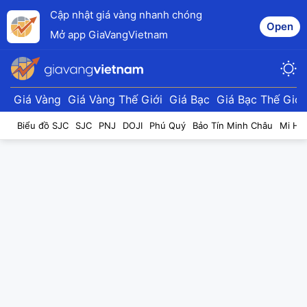
Cập nhật giá vàng nhanh chóng
Open
Mở app GiaVangVietnam
Giá Vàng
Giá Vàng Thế Giới
Giá Bạc
Giá Bạc Thế Giới
Biểu đồ SJC
SJC
PNJ
DOJI
Phú Quý
Bảo Tín Minh Châu
Mi Hồ