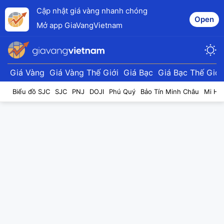
Cập nhật giá vàng nhanh chóng
Open
Mở app GiaVangVietnam
Giá Vàng
Giá Vàng Thế Giới
Giá Bạc
Giá Bạc Thế Giới
Biểu đồ SJC
SJC
PNJ
DOJI
Phú Quý
Bảo Tín Minh Châu
Mi Hồ