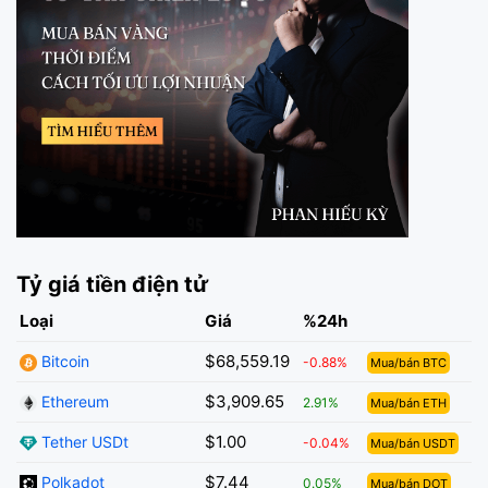
Tỷ giá tiền điện tử
Loại
Giá
%24h
$68,559.19
Bitcoin
-0.88%
Mua/bán BTC
$3,909.65
Ethereum
2.91%
Mua/bán ETH
$1.00
Tether USDt
-0.04%
Mua/bán USDT
$7.44
Polkadot
0.05%
Mua/bán DOT