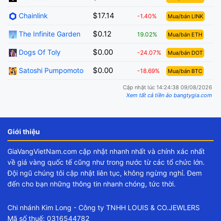
$17.14
Chainlink
-1.40%
Mua/bán LINK
$0.12
The Infinite Garden
19.02%
Mua/bán ETH
$0.00
Dogs Of Toly
-24.07%
Mua/bán DOT
$0.00
Satoshi Pumpomoto
-18.69%
Mua/bán BTC
Cập nhật lúc 14:24:38 09/08/2026
Xem tất cả tiền ảo bangtygia.com
Giới thiệu
GiaVangVietNam.com cập nhật nhanh nhất và chính xác nhất
về giá vàng quốc tế cũng như trong nước từ các tổ chức lớn.
Đội ngũ chúng tôi cập nhật liên tục, không ngừng nghỉ. Đem
đến cho bạn những thông tin nhanh chóng, tức thời.
Chi nhánh Kim Long - Công ty TNHH LOUIS & CO.JEWLERS
Mã số thuế: 0316544782