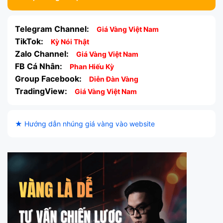
Telegram Channel:
Giá Vàng Việt Nam
TikTok:
Kỳ Nói Thật
Zalo Channel:
Giá Vàng Việt Nam
FB Cá Nhân:
Phan Hiếu Kỳ
Group Facebook:
Diễn Đàn Vàng
TradingView:
Giá Vàng Việt Nam
★ Hướng dẫn nhúng giá vàng vào website