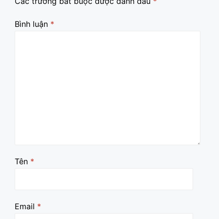
Các trường bắt buộc được đánh dấu
*
Bình luận
*
Tên
*
Email
*