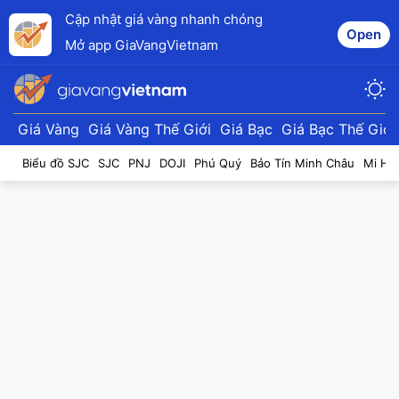
Cập nhật giá vàng nhanh chóng
Open
Mở app GiaVangVietnam
Giá Vàng
Giá Vàng Thế Giới
Giá Bạc
Giá Bạc Thế Giới
Biểu đồ SJC
SJC
PNJ
DOJI
Phú Quý
Bảo Tín Minh Châu
Mi Hồ