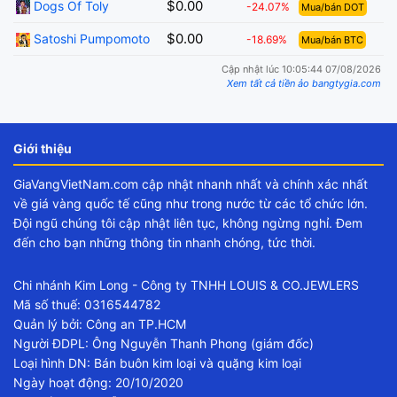
$0.00
Dogs Of Toly
-24.07%
Mua/bán DOT
$0.00
Satoshi Pumpomoto
-18.69%
Mua/bán BTC
Cập nhật lúc 10:05:44 07/08/2026
Xem tất cả tiền ảo bangtygia.com
Giới thiệu
GiaVangVietNam.com cập nhật nhanh nhất và chính xác nhất
về giá vàng quốc tế cũng như trong nước từ các tổ chức lớn.
Đội ngũ chúng tôi cập nhật liên tục, không ngừng nghỉ. Đem
đến cho bạn những thông tin nhanh chóng, tức thời.
Chi nhánh Kim Long - Công ty TNHH LOUIS & CO.JEWLERS
Mã số thuế: 0316544782
Quản lý bởi: Công an TP.HCM
Người ĐDPL: Ông Nguyễn Thanh Phong (giám đốc)
Loại hình DN: Bán buôn kim loại và quặng kim loại
Ngày hoạt động: 20/10/2020