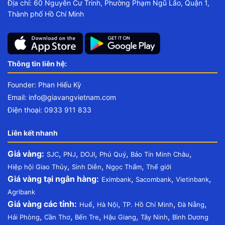
Địa chỉ: 60 Nguyễn Cư Trinh, Phường Phạm Ngũ Lão, Quận 1,
Thành phố Hồ Chí Minh
Thông tin liên hệ:
Founder: Phan Hiếu Kỳ
Email:
info@giavangvietnam.com
Điện thoại: 0933 911 833
Liên kết nhanh
Giá vàng:
,
,
,
,
,
SJC
PNJ
DOJI
Phú Quý
Bảo Tín Minh Châu
,
,
,
Hiệp hội Giao Thủy
Sinh Diễn
Ngọc Thẩm
Thế giới
Giá vàng tại ngân hàng:
,
,
,
Eximbank
Sacombank
Vietinbank
Agribank
Giá vàng các tỉnh:
,
,
,
,
Huế
Hà Nội
TP. Hồ Chí Minh
Đà Nẵng
,
,
,
,
,
Hải Phòng
Cần Thơ
Bến Tre
Hậu Giang
Tây Ninh
Bình Dương