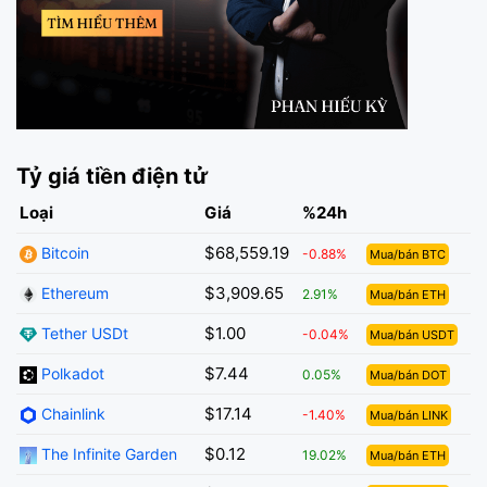
Tỷ giá tiền điện tử
Loại
Giá
%24h
$68,559.19
Bitcoin
-0.88%
Mua/bán BTC
$3,909.65
Ethereum
2.91%
Mua/bán ETH
$1.00
Tether USDt
-0.04%
Mua/bán USDT
$7.44
Polkadot
0.05%
Mua/bán DOT
$17.14
Chainlink
-1.40%
Mua/bán LINK
$0.12
The Infinite Garden
19.02%
Mua/bán ETH