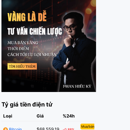
Tỷ giá tiền điện tử
Loại
Giá
%24h
Mua/bán
$68,559.19
Bitcoin
-0.88%