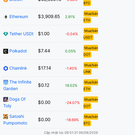
BTC
Mua/bán
$3,909.65
Ethereum
2.91%
ETH
Mua/bán
$1.00
Tether USDt
-0.04%
USDT
Mua/bán
$7.44
Polkadot
0.05%
DOT
Mua/bán
$17.14
Chainlink
-1.40%
LINK
The Infinite
Mua/bán
$0.12
19.02%
Garden
ETH
Dogs Of
Mua/bán
$0.00
-24.07%
Toly
DOT
Satoshi
Mua/bán
$0.00
-18.69%
Pumpomoto
BTC
Cập nhật lúc 08:51:31 06/08/2026