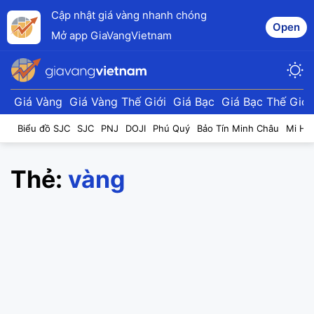
Cập nhật giá vàng nhanh chóng
Open
Mở app GiaVangVietnam
Giá Vàng
Giá Vàng Thế Giới
Giá Bạc
Giá Bạc Thế Giới
Biểu đồ SJC
SJC
PNJ
DOJI
Phú Quý
Bảo Tín Minh Châu
Mi Hồ
Thẻ:
vàng