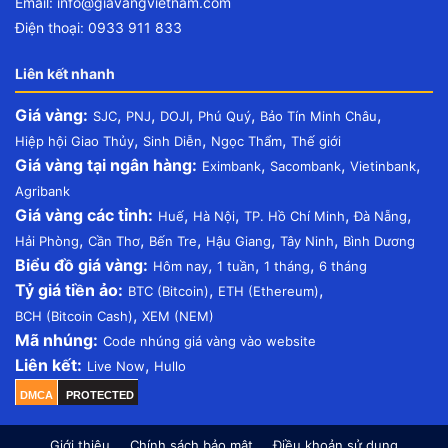
Email:
info@giavangvietnam.com
Điện thoại: 0933 911 833
Liên kết nhanh
Giá vàng:
,
,
,
,
,
SJC
PNJ
DOJI
Phú Quý
Bảo Tín Minh Châu
,
,
,
Hiệp hội Giao Thủy
Sinh Diễn
Ngọc Thẩm
Thế giới
Giá vàng tại ngân hàng:
,
,
,
Eximbank
Sacombank
Vietinbank
Agribank
Giá vàng các tỉnh:
,
,
,
,
Huế
Hà Nội
TP. Hồ Chí Minh
Đà Nẵng
,
,
,
,
,
Hải Phòng
Cần Thơ
Bến Tre
Hậu Giang
Tây Ninh
Bình Dương
Biểu đồ giá vàng:
,
,
,
Hôm nay
1 tuần
1 tháng
6 tháng
Tỷ giá tiền ảo:
,
,
BTC (Bitcoin)
ETH (Ethereum)
,
BCH (Bitcoin Cash)
XEM (NEM)
Mã nhúng:
Code nhúng giá vàng vào website
Liên kết:
,
Live Now
Hullo
DMCA
PROTECTED
Giới thiệu
Chính sách bảo mật
Điều khoản sử dụng