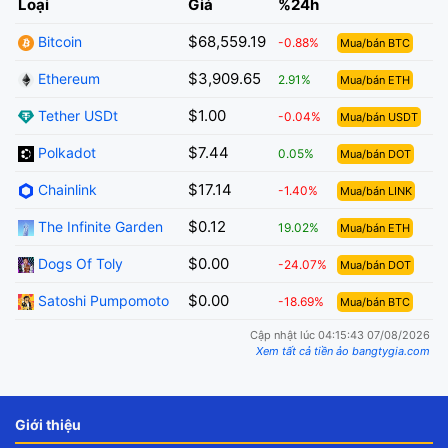
Loại
Giá
%24h
$68,559.19
Bitcoin
-0.88%
Mua/bán BTC
$3,909.65
Ethereum
2.91%
Mua/bán ETH
$1.00
Tether USDt
-0.04%
Mua/bán USDT
$7.44
Polkadot
0.05%
Mua/bán DOT
$17.14
Chainlink
-1.40%
Mua/bán LINK
$0.12
The Infinite Garden
19.02%
Mua/bán ETH
$0.00
Dogs Of Toly
-24.07%
Mua/bán DOT
$0.00
Satoshi Pumpomoto
-18.69%
Mua/bán BTC
Cập nhật lúc 04:15:43 07/08/2026
Xem tất cả tiền ảo bangtygia.com
Giới thiệu