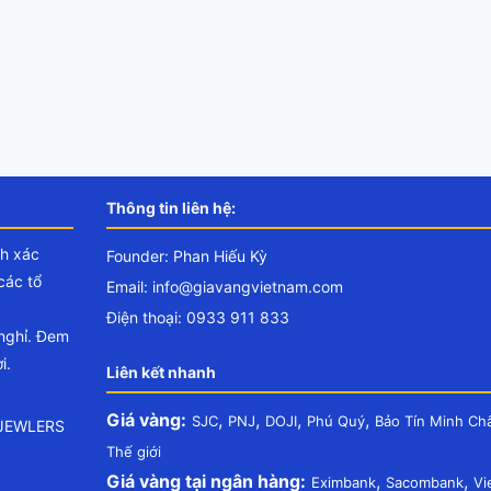
Thông tin liên hệ:
nh xác
Founder: Phan Hiếu Kỳ
các tổ
Email:
info@giavangvietnam.com
Điện thoại: 0933 911 833
 nghỉ. Đem
i.
Liên kết nhanh
Giá vàng:
,
,
,
,
SJC
PNJ
DOJI
Phú Quý
Bảo Tín Minh Ch
.JEWLERS
Thế giới
Giá vàng tại ngân hàng:
,
,
Eximbank
Sacombank
Vi