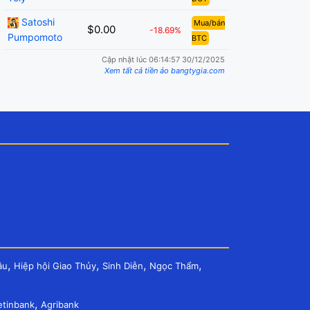
Satoshi
Mua/bán
$0.00
-18.69%
Pumpomoto
BTC
Cập nhật lúc 06:14:57 30/12/2025
Xem tất cả tiền ảo bangtygia.com
,
,
,
,
âu
Hiệp hội Giao Thủy
Sinh Diễn
Ngọc Thẩm
,
etinbank
Agribank