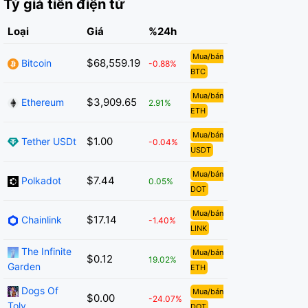
Tỷ giá tiền điện tử
Loại
Giá
%24h
Mua/bán
$68,559.19
Bitcoin
-0.88%
BTC
Mua/bán
$3,909.65
Ethereum
2.91%
ETH
Mua/bán
$1.00
Tether USDt
-0.04%
USDT
Mua/bán
$7.44
Polkadot
0.05%
DOT
Mua/bán
$17.14
Chainlink
-1.40%
LINK
The Infinite
Mua/bán
$0.12
19.02%
Garden
ETH
Dogs Of
Mua/bán
$0.00
-24.07%
Toly
DOT