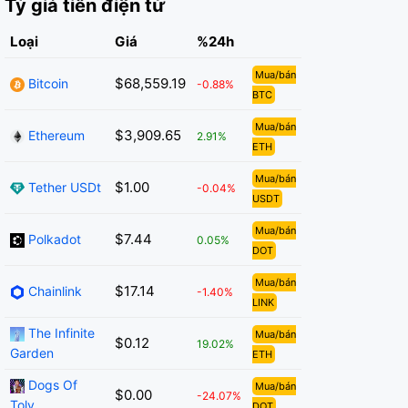
Tỷ giá tiền điện tử
Loại
Giá
%24h
Mua/bán
$68,559.19
Bitcoin
-0.88%
BTC
Mua/bán
$3,909.65
Ethereum
2.91%
ETH
Mua/bán
$1.00
Tether USDt
-0.04%
USDT
Mua/bán
$7.44
Polkadot
0.05%
DOT
Mua/bán
$17.14
Chainlink
-1.40%
LINK
The Infinite
Mua/bán
$0.12
19.02%
Garden
ETH
Dogs Of
Mua/bán
$0.00
-24.07%
Toly
DOT