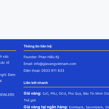
Thông tin liên hệ:
nh xác
Founder: Phan Hiếu Kỳ
các tổ
Email:
info@giavangvietnam.com
Điện thoại: 0933 911 833
 nghỉ. Đem
i.
Liên kết nhanh
Giá vàng:
,
,
,
,
SJC
PNJ
DOJI
Phú Quý
Bảo Tín Minh Ch
.JEWLERS
Thế giới
Giá vàng tại ngân hàng:
,
,
Eximbank
Sacombank
Vi