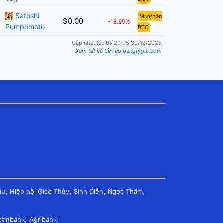
Satoshi
Mua/bán
$0.00
-18.69%
Pumpomoto
BTC
Cập nhật lúc 05:29:05 30/12/2025
Xem tất cả tiền ảo bangtygia.com
,
,
,
,
âu
Hiệp hội Giao Thủy
Sinh Diễn
Ngọc Thẩm
,
etinbank
Agribank