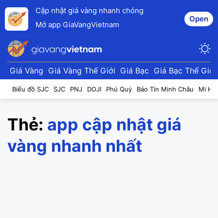
Cập nhật giá vàng nhanh chóng
Open
Mở app GiaVangVietnam
Giá Vàng
Giá Vàng Thế Giới
Giá Bạc
Giá Bạc Thế Giới
Biểu đồ SJC
SJC
PNJ
DOJI
Phú Quý
Bảo Tín Minh Châu
Mi Hồ
Thẻ:
app cập nhật giá
vàng nhanh nhất