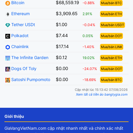
$68,559.19
Bitcoin
-0.88%
Mua/bán BTC
$3,909.65
Ethereum
2.91%
Mua/bán ETH
$1.00
Tether USDt
-0.04%
Mua/bán USDT
$7.44
Polkadot
0.05%
Mua/bán DOT
$17.14
Chainlink
-1.40%
Mua/bán LINK
$0.12
The Infinite Garden
19.02%
Mua/bán ETH
$0.00
Dogs Of Toly
-24.07%
Mua/bán DOT
$0.00
Satoshi Pumpomoto
-18.69%
Mua/bán BTC
Cập nhật lúc 15:13:42 07/08/2026
Xem tất cả tiền ảo bangtygia.com
Giới thiệu
GiaVangVietNam.com cập nhật nhanh nhất và chính xác nhất