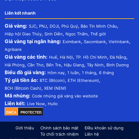
Liên kết nhanh
Giá vàng:
,
,
,
,
,
SJC
PNJ
DOJI
Phú Quý
Bảo Tín Minh Châu
,
,
,
Hiệp hội Giao Thủy
Sinh Diễn
Ngọc Thẩm
Thế giới
Giá vàng tại ngân hàng:
,
,
,
Eximbank
Sacombank
Vietinbank
Agribank
Giá vàng các tỉnh:
,
,
,
,
Huế
Hà Nội
TP. Hồ Chí Minh
Đà Nẵng
,
,
,
,
,
Hải Phòng
Cần Thơ
Bến Tre
Hậu Giang
Tây Ninh
Bình Dương
Biểu đồ giá vàng:
,
,
,
Hôm nay
1 tuần
1 tháng
6 tháng
Tỷ giá tiền ảo:
,
,
BTC (Bitcoin)
ETH (Ethereum)
,
BCH (Bitcoin Cash)
XEM (NEM)
Mã nhúng:
Code nhúng giá vàng vào website
Liên kết:
,
Live Now
Hullo
DMCA
PROTECTED
Giới thiệu
Chính sách bảo mật
Điều khoản sử dụng
Từ chối trách nhiệm
Liên hệ